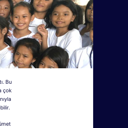
tı. Bu
la çok
nıyla
ilir.
kümet