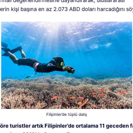
ırmalı değerlendirmesine dayandırarak, uluslararası
lerin kişi başına en az 2.073 ABD doları harcadığını sö
Filipinler’de tüplü dalış
re turistler artık Filipinler’de ortalama 11 geceden f