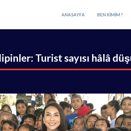
ANASAYFA
BEN KIMIM ?
lipinler: Turist sayısı hâlâ dü