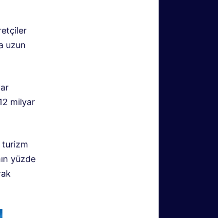
retçiler
ha uzun
yar
12 milyar
n turizm
mın yüzde
rak