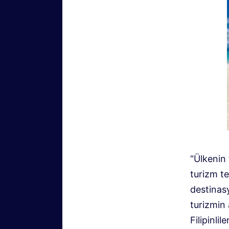
“Ülkenin
turizm te
destinasy
turizmin 
Filipinli