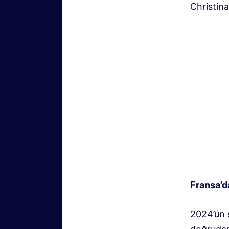
Christin
Fransa’d
2024’ün