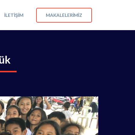
MAKALELERIMIZ
İLETIŞIM
şük