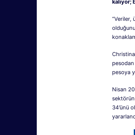
kalıyor;
“Veriler,
olduğunu,
konaklama
Christina
pesodan 
pesoya yü
Nisan 202
sektöründ
34’ünü o
yararland