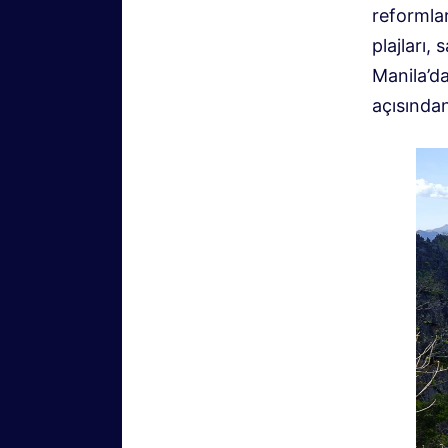
reformla
plajları,
Manila’da
açısından