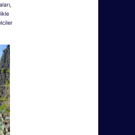
ları,
ikle
lciler