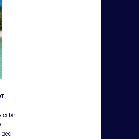
OT,
n
ıcı bir
e
” dedi