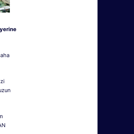
 yerine
daha
zi
 uzun
zm
EAN