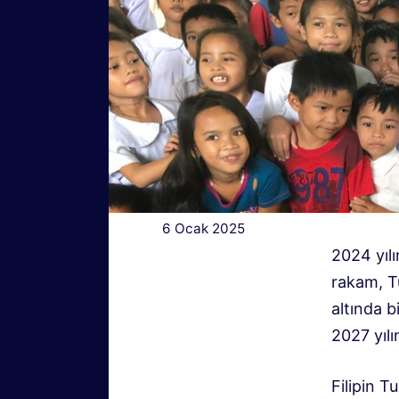
6 Ocak 2025
2024 yılı
rakam, Tu
altında b
2027 yılı
Filipin 