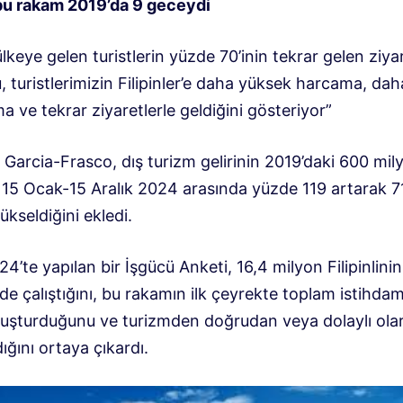
 bu rakam 2019’da 9 geceydi
 ülkeye gelen turistlerin yüzde 70’inin tekrar gelen ziya
 turistlerimizin Filipinler’e daha yüksek harcama, da
 ve tekrar ziyaretlerle geldiğini gösteriyor”
 Garcia-Frasco, dış turizm gelirinin 2019’daki 600 mil
15 Ocak-15 Aralık 2024 arasında yüzde 119 artarak 7
kseldiğini ekledi.
4’te yapılan bir İşgücü Anketi, 16,4 milyon Filipinlini
e çalıştığını, bu rakamın ilk çeyrekte toplam istihda
luşturduğunu ve turizmden doğrudan veya dolaylı ola
ığını ortaya çıkardı.