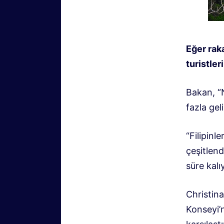
Eğer rak
turistler
Bakan, “N
fazla gel
“Filipinl
çeşitlend
süre kalı
Christin
Konseyi’