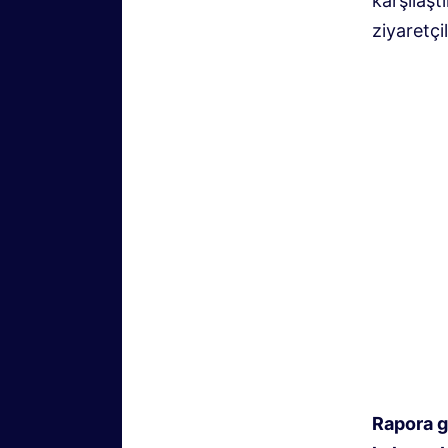
karşılaşt
ziyaretçi
Rapora gö