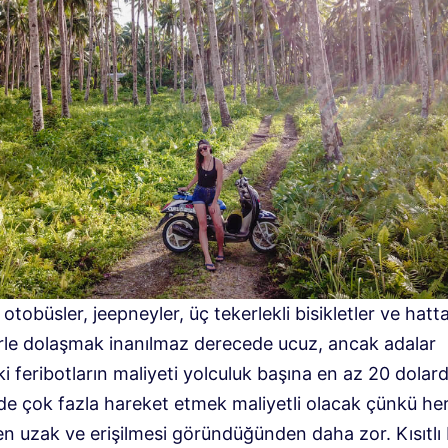
otobüsler, jeepneyler, üç tekerlekli bisikletler ve hatta
lerle dolaşmak inanılmaz derecede ucuz, ancak adalar
i feribotların maliyeti yolculuk başına en az 20 dolardı
r’de çok fazla hareket etmek maliyetli olacak çünkü he
en uzak ve erişilmesi göründüğünden daha zor. Kısıtlı 