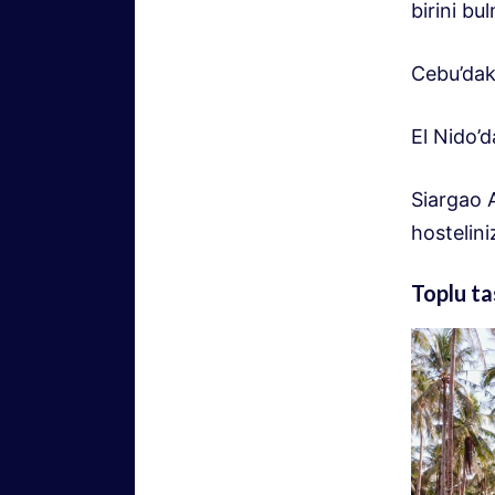
birini bul
Cebu’daki
El Nido’d
Siargao A
hostelini
Toplu ta