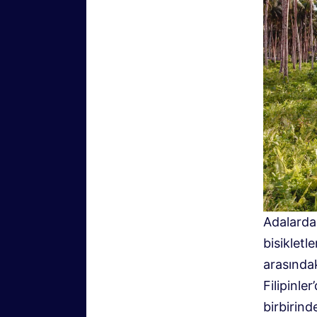
Adalarda 
bisiklet
arasındak
Filipinle
birbirind