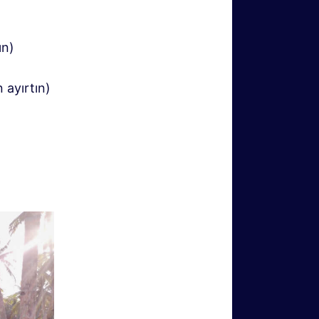
ın)
n ayırtın)