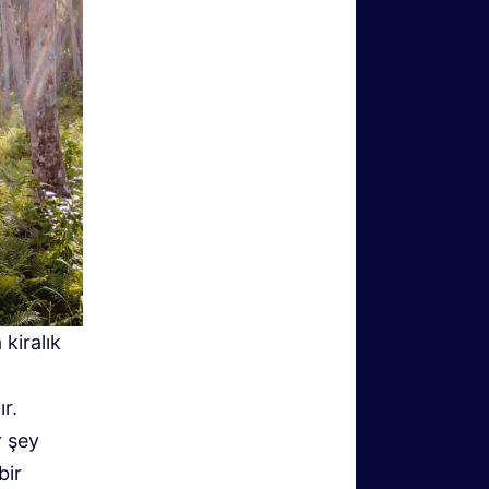
 kiralık
r.
r şey
bir