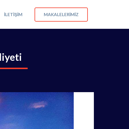
MAKALELERIMIZ
İLETIŞIM
iyeti