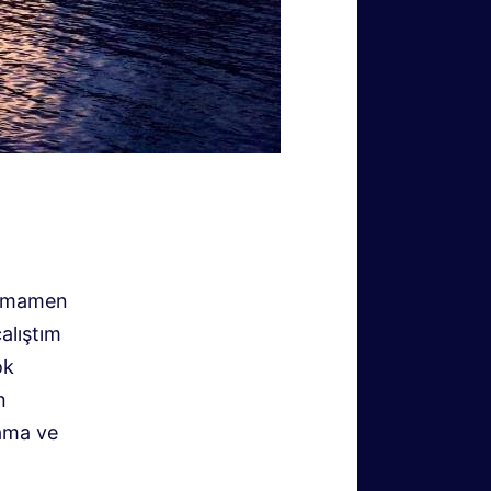
tamamen
alıştım
ok
n
lama ve