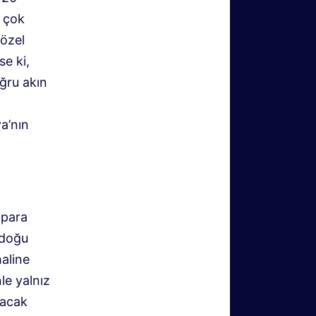
, çok
 özel
e ki,
ğru akın
a’nın
 para
ydoğu
aline
le yalnız
şacak