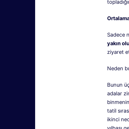
topladığ
Ortalam
Sadece n
yakın ol
ziyaret e
Neden bu
Bunun üç 
adalar zi
binmenin 
tatil sır
ikinci ne
yılbaşı 