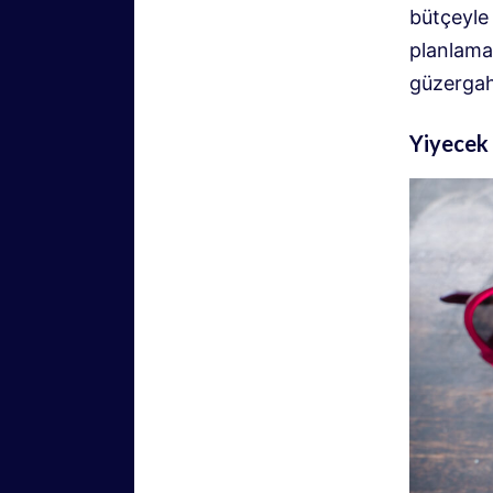
bütçeyle 
planlamak
güzergah
Yiyecek 