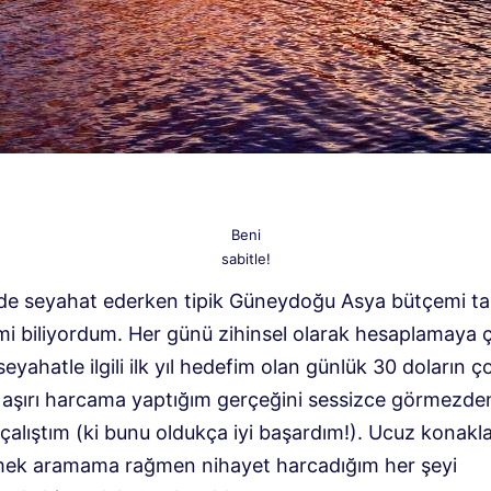
Beni
sabitle!
er’de seyahat ederken tipik Güneydoğu Asya bütçemi 
mi biliyordum. Her günü zihinsel olarak hesaplamaya ç
seyahatle ilgili ilk yıl hedefim olan günlük 30 doların ç
 aşırı harcama yaptığım gerçeğini sessizce görmezde
çalıştım (ki bunu oldukça iyi başardım!). Ucuz konak
ek aramama rağmen nihayet harcadığım her şeyi