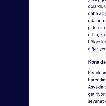
dolardı.
daha az 
odaların
giderek d
ettikçe, 
bölgesin
diğer yer
Konakla
Konaklam
harcadım
Asya’da 
getiriyor
seyahat 