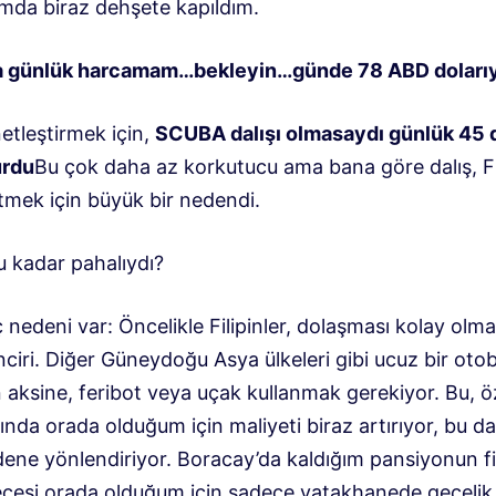
ımda biraz dehşete kapıldım.
a günlük harcamam…bekleyin…günde 78 ABD dolarıy
etleştirmek için,
SCUBA dalışı olmasaydı günlük 45 
urdu
Bu çok daha az korkutucu ama bana göre dalış, Fili
tmek için büyük bir nedendi.
 kadar pahalıydı?
nedeni var: Öncelikle Filipinler, dolaşması kolay olma
nciri. Diğer Güneydoğu Asya ülkeleri gibi ucuz bir oto
aksine, feribot veya uçak kullanmak gerekiyor. Bu, öz
asında orada olduğum için maliyeti biraz artırıyor, bu d
dene yönlendiriyor. Boracay’da kaldığım pansiyonun fi
gecesi orada olduğum için sadece yatakhanede gecelik