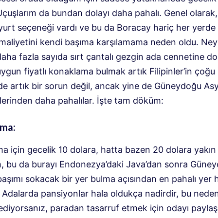
 Uçuşlarım da bundan dolayı daha pahalı. Genel olarak
yurt seçeneği vardı ve bu da Boracay hariç her yerde
 maliyetini kendi başıma karşılamama neden oldu. Neys
aha fazla sayıda sırt çantalı gezgin ada cennetine do
uygun fiyatlı konaklama bulmak artık Filipinler’in çoğu
de artık bir sorun değil, ancak yine de Güneydoğu Asy
lerinden daha pahalılar. İşte tam döküm:
ma:
a için gecelik 10 dolara, hatta bazen 20 dolara yakın
, bu da burayı Endonezya’daki Java’dan sonra Güne
başımı sokacak bir yer bulma açısından en pahalı yer h
. Adalarda pansiyonlar hala oldukça nadirdir, bu neden
ediyorsanız, paradan tasarruf etmek için odayı payla