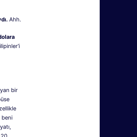
dı.
Ahh.
dolara
pinler’i
yan bir
büse
ellikle
a beni
yatı,
 20