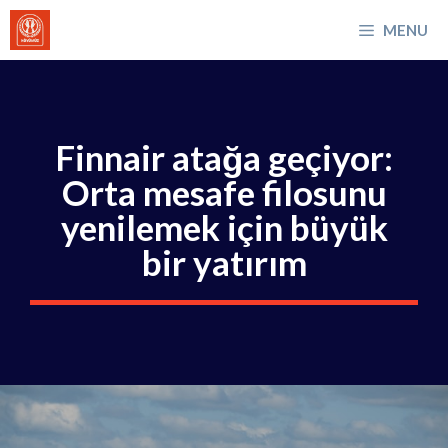
İçeriğe
MENU
atla
Finnair atağa geçiyor:
Orta mesafe filosunu
yenilemek için büyük
bir yatırım