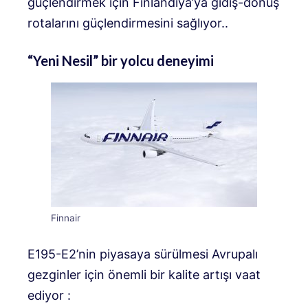
güçlendirmek için Finlandiya’ya gidiş-dönüş
rotalarını güçlendirmesini sağlıyor.
.
“Yeni Nesil” bir yolcu deneyimi
Finnair
E195-E2’nin piyasaya sürülmesi Avrupalı ​​
gezginler için önemli bir kalite artışı vaat
ediyor
: