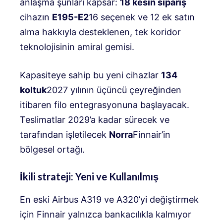
anlaşma şunları kapsar:
18 kesin sipariş
cihazın
E195-E2
16 seçenek ve 12 ek satın
alma hakkıyla desteklenen, tek koridor
teknolojisinin amiral gemisi
.
Kapasiteye sahip bu yeni cihazlar
134
koltuk
2027 yılının üçüncü çeyreğinden
itibaren filo entegrasyonuna başlayacak
.
Teslimatlar 2029’a kadar sürecek ve
tarafından işletilecek
Norra
Finnair’in
bölgesel ortağı
.
İkili strateji: Yeni ve Kullanılmış
En eski Airbus A319 ve A320’yi değiştirmek
için Finnair yalnızca bankacılıkla kalmıyor