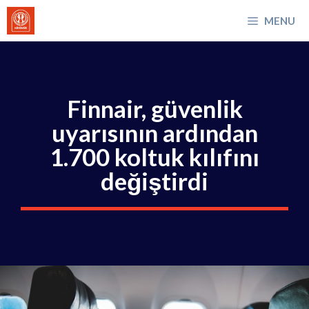
İçeriğe
MENU
atla
Finnair, güvenlik
uyarısının ardından
1.700 koltuk kılıfını
değiştirdi