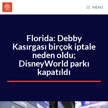
İçeriğe
MENU
atla
Florida: Debby
Kasırgası birçok iptale
neden oldu;
DisneyWorld parkı
kapatıldı