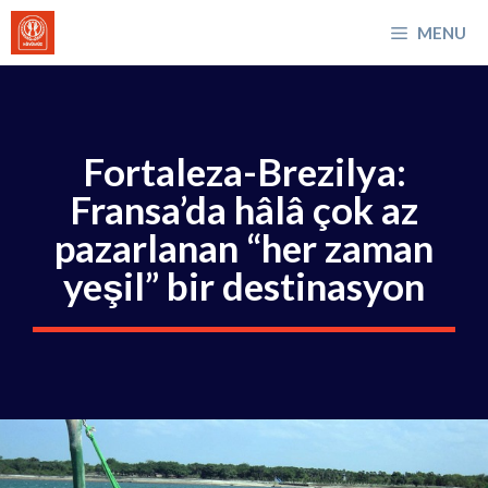
İçeriğe
MENU
atla
Fortaleza-Brezilya:
Fransa’da hâlâ çok az
pazarlanan “her zaman
yeşil” bir destinasyon