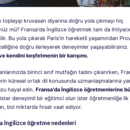
ı toplayıp kruvasan diyarına doğru yola çıkmayı hiç
üz mü? Fransa'da İngilizce öğretmek tam da ihtiyacı
bilir. Bu yola çıkarak Paris'in hareketli yaşamından Pro
elliğine doğru ilerleyerek deneyimler yaşayabilirsiniz.
ve kendini keşfetmenin bir karışımı.
larınızda birinci sınıf mutfağın tadını çıkarırken, Fra
erin küresel ortak dil konusunda uzmanlaşmalarına ya
zu hayal edin.
Fransa'da İngilizce öğretmenlerine b
ister deneyimli bir eğitimci olun ister öğretmenliğe il
un, bol miktarda fırsat vaat ediyor.
a İngilizce öğretme nedenleri