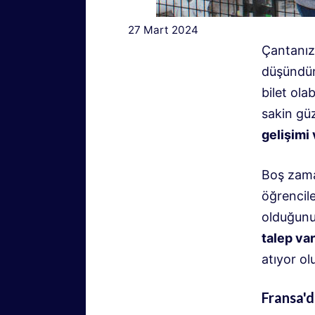
27 Mart 2024
Çantanız
düşündün
bilet ola
sakin güz
gelişimi 
Boş zaman
öğrencil
olduğunu
talep var
atıyor ol
Fransa'd