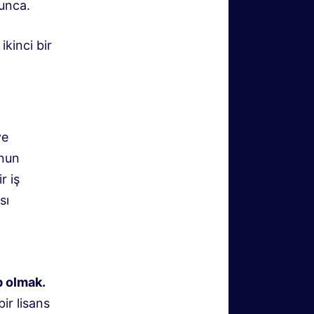
yunca.
kinci bir
ve
unun
r iş
sı
p olmak.
ir lisans