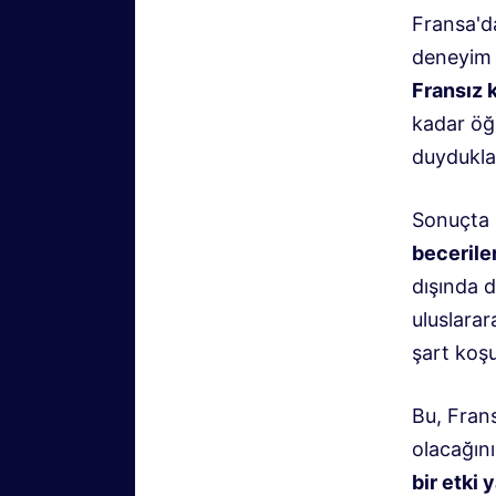
Fransa'da
deneyim 
Fransız 
kadar öğr
duyduklar
Sonuçta F
becerile
dışında d
uluslarar
şart koş
Bu, Frans
olacağını
bir etki 