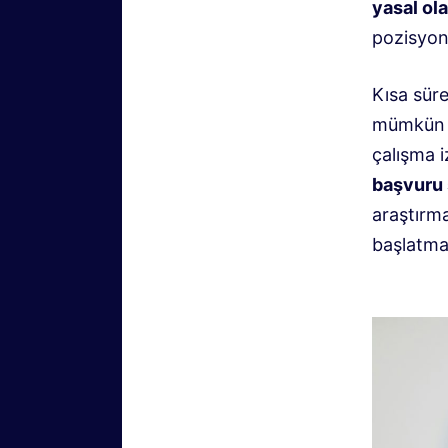
yasal ol
pozisyon
Kısa süre
mümkün o
çalışma 
başvuru 
araştırma
başlatma