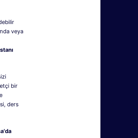
ebilir
rında veya
stanı
izi
tçi bir
e
si, ders
a'da