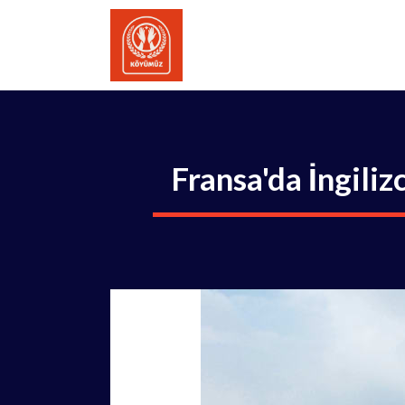
İçeriğe
atla
Fransa'da İngili