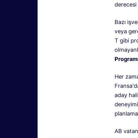
derecesi 
Bazı işve
veya gere
T gibi p
olmayanla
Programı
Her zama
Fransa'da
aday hali
deneyimi 
planlama 
AB vatan