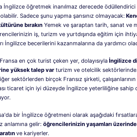
 İngilizce öğretmek inanılmaz derecede ödüllendirici 
olabilir. Sadece şunu yapma şansınız olmayacak:
Kend
kültürüne bırakın
Yemek ve şaraptan tarih, sanat ve
encilerinizin iş, turizm ve yurtdışında eğitim için ihti
ı İngilizce becerilerini kazanmalarına da yardımcı ola
ransa en çok turist çeken yer, dolayısıyla
İngilizce di
rine yüksek talep var
turizm ve otelcilik sektörlerind
iğer sektörlerden birçok Fransız şirketi, çalışanlarının
ası ticaret için iyi düzeyde İngilizce yeterliliğine sahip
uyor.
a'da bir İngilizce öğretmeni olarak aşağıdaki fırsatlar
z anlamına gelir:
öğrencilerinizin yaşamları üzerind
yaratın
ve kariyerler.