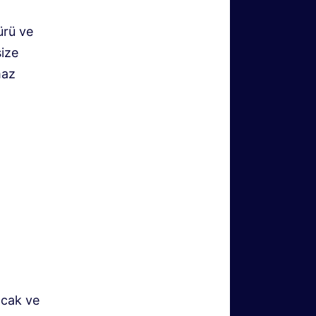
ürü ve
size
maz
acak ve