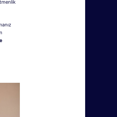
tmenlik
lmanız
en
e