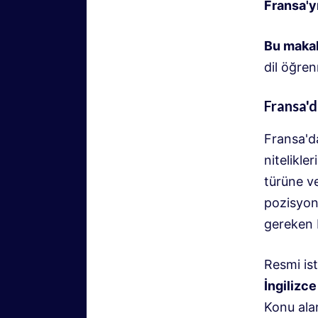
Fransa'y
Bu makal
dil öğre
Fransa'd
Fransa'da
nitelikle
türüne ve
pozisyon
gereken b
Resmi ist
İngilizce
Konu ala