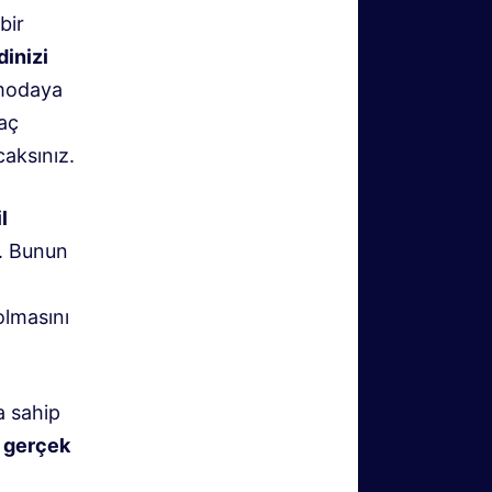
bir
inizi
 modaya
yaç
caksınız.
l
e. Bunun
 olmasını
a sahip
e gerçek