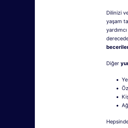
Dilinizi 
yaşam tar
yardımcı
derecede 
beceriler
Diğer
yur
Ye
Öz
Ki
Ağ
Hepsinden