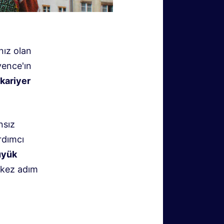
nız olan
vence'ın
kariyer
nsız
rdımcı
üyük
k kez adım