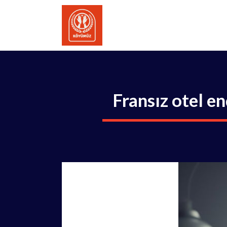
İçeriğe
atla
Fransız otel e