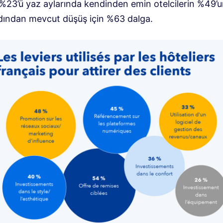
%23’ü yaz aylarında kendinden emin otelcilerin %49’un
dından mevcut düşüş için %63 dalga.