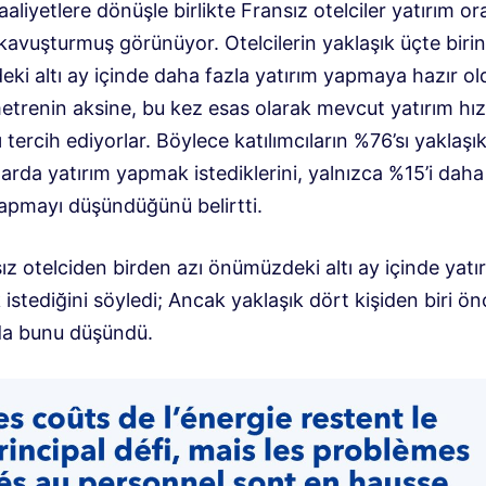
aliyetlere dönüşle birlikte Fransız otelciler yatırım ora
 kavuşturmuş görünüyor. Otelcilerin yaklaşık üçte birin
ki altı ay içinde daha fazla yatırım yapmaya hazır o
etrenin aksine, bu kez esas olarak mevcut yatırım hız
tercih ediyorlar. Böylece katılımcıların %76’sı yaklaşı
arda yatırım yapmak istediklerini, yalnızca %15’i daha
yapmayı düşündüğünü belirtti.
z otelciden birden azı önümüzdeki altı ay içinde yatır
istediğini söyledi; Ancak yaklaşık dört kişiden biri ön
da bunu düşündü.