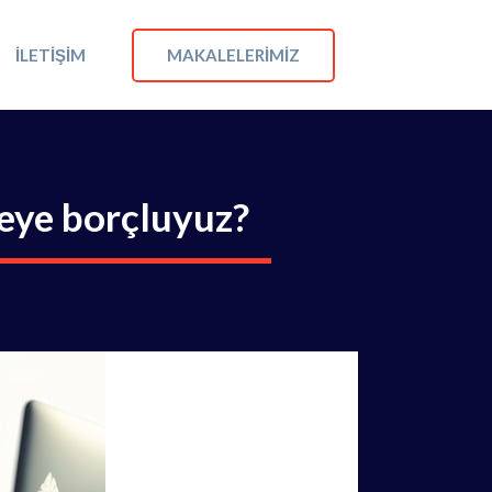
MAKALELERIMIZ
İLETIŞIM
neye borçluyuz?