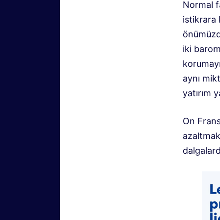
Normal fa
istikrara
önümüzde
iki barom
korumayı 
aynı mikt
yatırım 
On Fransı
azaltmak 
dalgalar