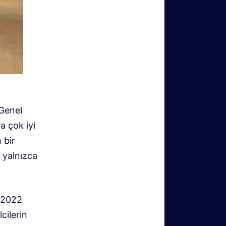
 Genel
a çok iyi
 bir
 yalnızca
 2022
cilerin