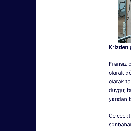
Krizden 
Fransız o
olarak dö
olarak t
duygu; b
yarıdan b
Gelecekt
sonbahar