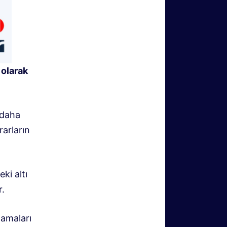
 olarak
 daha
rarların
ki altı
r.
lamaları