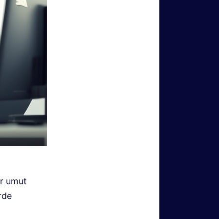
er umut
rde