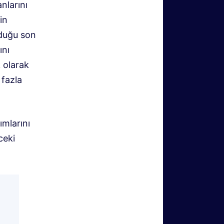
nlarını
in
lduğu son
ını
k olarak
 fazla
ımlarını
ceki