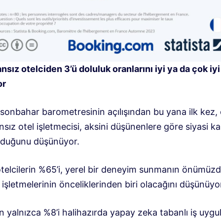
nsız otelciden 3’ü doluluk oranlarını iyi ya da çok iyi
or
 sonbahar barometresinin açılışından bu yana ilk kez,
nsız otel işletmecisi, aksini düşünenlere göre siyasi ka
olduğunu düşünüyor.
telcilerin %65’i, yerel bir deneyim sunmanın önümüzde
 işletmelerinin önceliklerinden biri olacağını düşünüyo
in yalnızca %8’i halihazırda yapay zeka tabanlı iş uygu