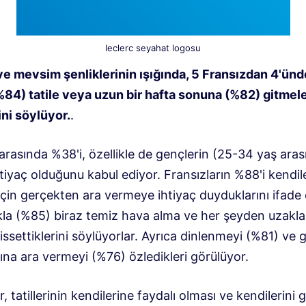
leclerc seyahat logosu
ve mevsim şenliklerinin ışığında, 5 Fransızdan 4'ün
(%84) tatile veya uzun bir hafta sonuna (%82) gitmele
ini söylüyor.
.
arasında %38'i, özellikle de gençlerin (25-34 yaş ara
ihtiyaç olduğunu kabul ediyor. Fransızların %88'i kendil
çin gerçekten ara vermeye ihtiyaç duyduklarını ifade 
la (%85) biraz temiz hava alma ve her şeyden uzakl
hissettiklerini söylüyorlar. Ayrıca dinlenmeyi (%81) ve 
ına ara vermeyi (%76) özledikleri görülüyor.
r, tatillerinin kendilerine faydalı olması ve kendilerini