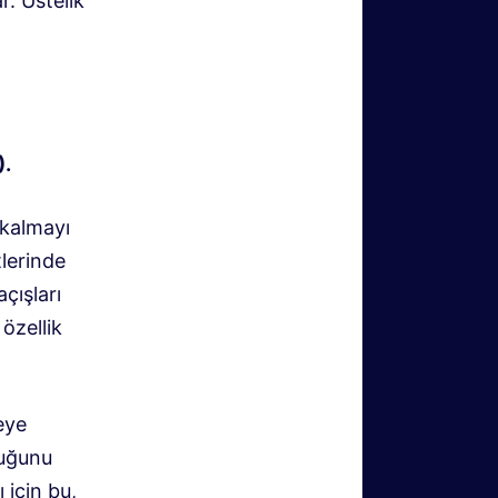
r. Üstelik
).
 kalmayı
tlerinde
çışları
özellik
eye
duğunu
 için bu,