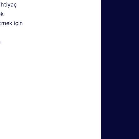
ihtiyaç
ek
tmek için
ı