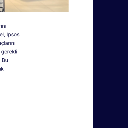
ını
l, Ipsos
çlarını
 gerekli
. Bu
ük