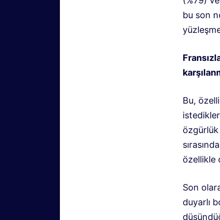
(%79) ve 
bu son no
yüzleşme
Fransızla
karşılan
Bu, özell
istedikle
özgürlük
sırasında
özellikle
Son olara
duyarlı b
düşündüğü