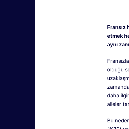
Fransız 
etmek he
aynı zama
Fransızla
olduğu s
uzaklaşma
zamanda h
daha ilgi
aileler ta
Bu nedenl