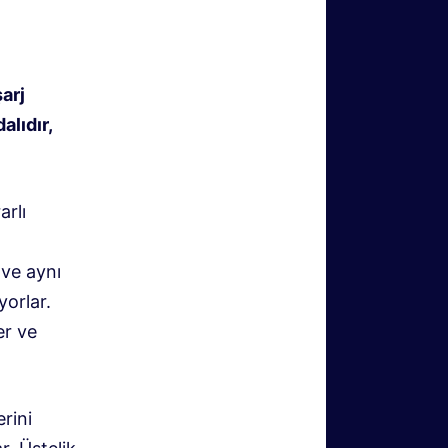
arj
alıdır,
arlı
 ve aynı
yorlar.
er ve
rini