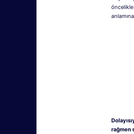
öncelikle
anlamına 
Dolayısıy
rağmen s