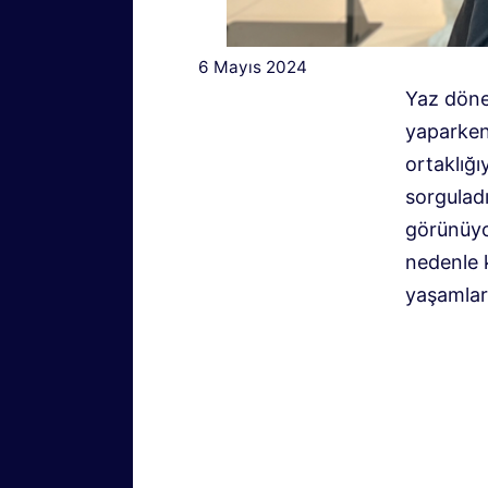
6 Mayıs 2024
Yaz dönem
yaparken
ortaklığı
sorguladı.
görünüyor
nedenle 
yaşamları