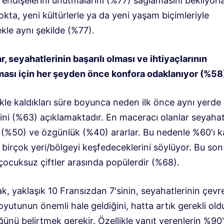
endişelerini unutmalarını (%77) sağlamasını bekliyorla
kta, yeni kültürlerle ya da yeni yaşam biçimleriyle
kle aynı şekilde (%77).
r, seyahatlerinin başarılı olması ve ihtiyaçlarının
ması için her şeyden önce konfora odaklanıyor (%58
ikle kaldıkları süre boyunca neden ilk önce aynı yerde
rini (%63) açıklamaktadır. En maceracı olanlar seyaha
 (%50) ve özgünlük (%40) ararlar. Bu nedenle %60'ı ka
 birçok yeri/bölgeyi keşfedeceklerini söylüyor. Bu son 
 çocuksuz çiftler arasında popülerdir (%68).
k, yaklaşık 10 Fransızdan 7'sinin, seyahatlerinin çevr
oyutunun önemli hale geldiğini, hatta artık gerekli ol
nü belirtmek gerekir. Özellikle yanıt verenlerin %90'ı