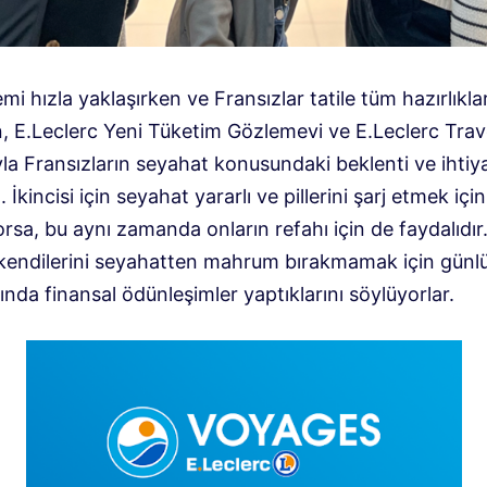
i hızla yaklaşırken ve Fransızlar tatile tüm hazırlıklar
, E.Leclerc Yeni Tüketim Gözlemevi ve E.Leclerc Trave
yla Fransızların seyahat konusundaki beklenti ve ihtiya
 İkincisi için seyahat yararlı ve pillerini şarj etmek için
sa, bu aynı zamanda onların refahı için de faydalıdır
kendilerini seyahatten mahrum bırakmamak için günl
nda finansal ödünleşimler yaptıklarını söylüyorlar.