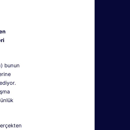
den
ri
sı) bunun
erine
ediyor.
aşma
günlük
 gerçekten