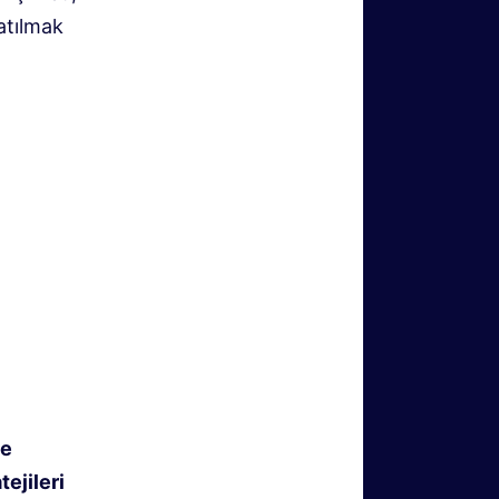
katılmak
ne
ejileri