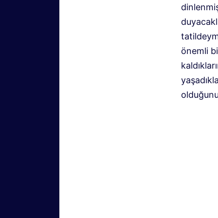
dinlenmiş
duyacakl
tatildeym
önemli bi
kaldıklar
yaşadıkla
olduğunu