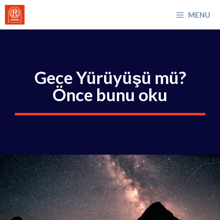
İçeriğe
MENU
atla
Gece Yürüyüşü mü?
Önce bunu oku