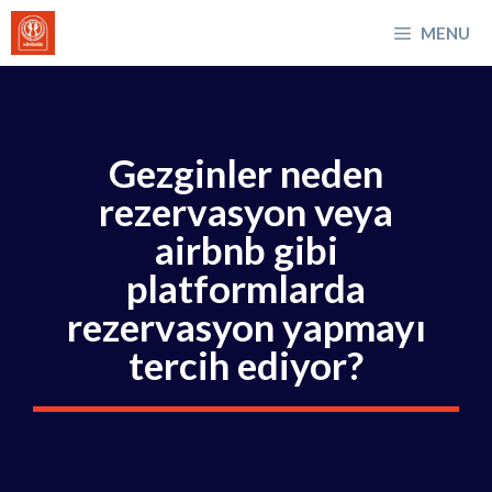
İçeriğe
MENU
atla
Gezginler neden
rezervasyon veya
airbnb gibi
platformlarda
rezervasyon yapmayı
tercih ediyor?