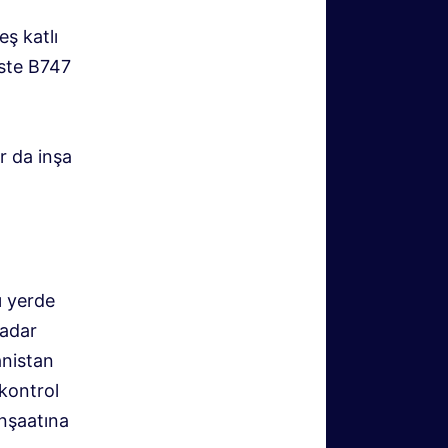
ş katlı
iste B747
r da inşa
ı yerde
kadar
anistan
 kontrol
inşaatına