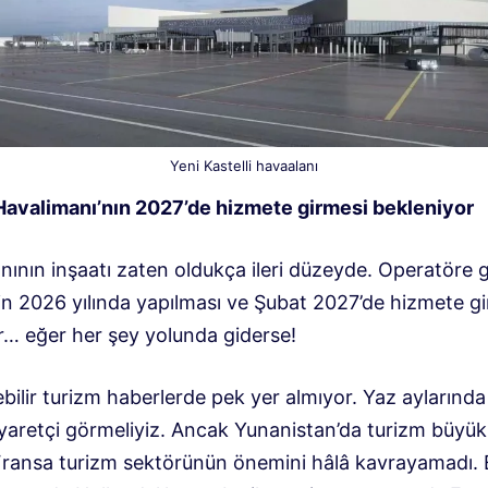
Yeni Kastelli havaalanı
 Havalimanı’nın 2027’de hizmete girmesi bekleniyor
nının inşaatı zaten oldukça ileri düzeyde. Operatöre 
in 2026 yılında yapılması ve Şubat 2027’de hizmete g
r… eğer her şey yolunda giderse!
bilir turizm haberlerde pek yer almıyor. Yaz aylarınd
iyaretçi görmeliyiz. Ancak Yunanistan’da turizm büyü
 Fransa turizm sektörünün önemini hâlâ kavrayamadı.