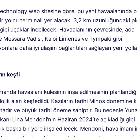
Technology web sitesine göre, bu yeni havaalanında be
ir yolcu terminali yer alacak. 3,2 km uzunluğundaki p
gibi uçaklar inebilecek. Havaalanının çevresinde, ada
e Messara Vadisi, Kaloi Limenes ve Tympaki gibi
onlara daha iyi ulaşım bağlantıları sağlayan yeni yolla
ın keşfi
manda havaalanı kulesinin inşa edilmesinin planlandığ
lojik alan keşfedildi. Kazıların tarihi Minos dönemine 
adır ve büyük tarihi öneme sahiptir. Bu nedenle Yun
kanı Lina Mendoni’nin Haziran 2024’te açıkladığı gibi
tık başka bir yere inşa edilecek. Mendoni, havalimanı 