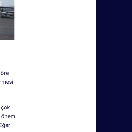
göre
irmesi
a çok
k önem
 Eğer