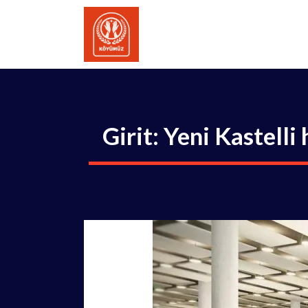
İçeriğe
atla
Girit: Yeni Kastell