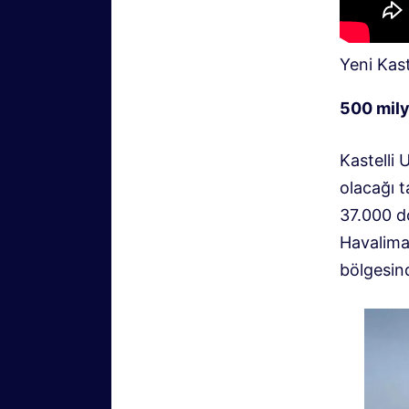
Yeni Kast
500 mily
Kastelli 
olacağı t
37.000 do
Havalima
bölgesind