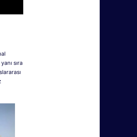
mal
yanı sıra
slararası
z