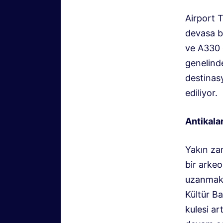
Airport 
devasa b
ve A330 
genelind
destinasy
ediliyor.
Antikalar
Yakın za
bir arkeo
uzanmakt
Kültür Ba
kulesi ar