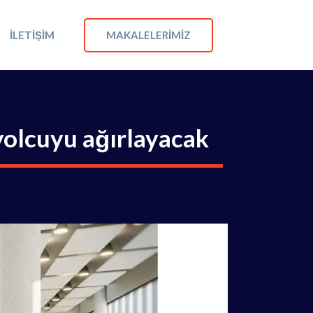
MAKALELERIMIZ
İLETIŞIM
 yolcuyu ağırlayacak