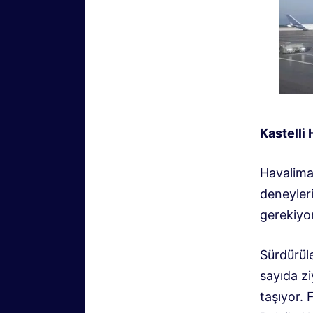
Kastelli
Havalima
deneyler
gerekiyo
Sürdürüle
sayıda z
taşıyor.