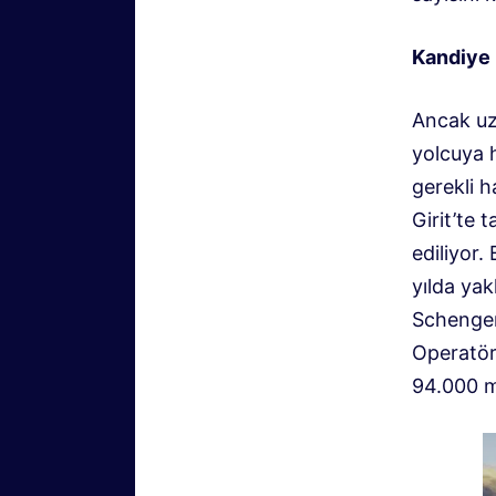
Kandiye 
Ancak uz
yolcuya 
gerekli h
Girit’te 
ediliyor.
yılda yak
Schengen 
Operatör
94.000 m