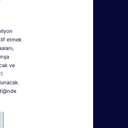
milyon
lif etmek
aalanı,
 inşa
acak ve
’i
ulunacak.
tiğinde