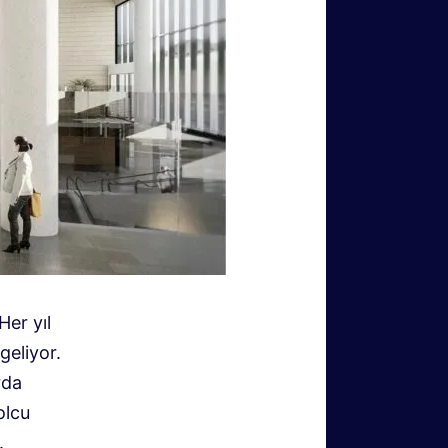
Her yıl
geliyor.
rda
olcu
.