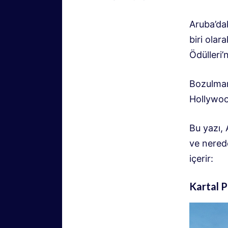
Aruba’da
biri olar
Ödülleri’
Bozulmamı
Hollywoo
Bu yazı, 
ve nered
içerir:
Kartal Pl