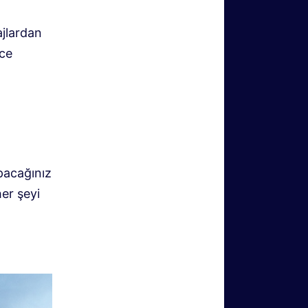
ajlardan
ice
apacağınız
er şeyi