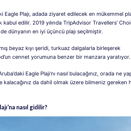
ki Eagle Plajı, adada ziyaret edilecek en mükemmel pl
ak kabul edilir. 2019 yılında TripAdvisor Travellers’ Cho
nde dünyanın en iyi üçüncü plajı seçilmiştir.
ş beyaz kıyı şeridi, turkuaz dalgalarla birleşerek
d’un cennet yorumuna benzer bir manzara yaratıyor.
Aruba’daki Eagle Plajı’nı nasıl bulacağınız, orada ne y
e kalacağınız da dahil olmak üzere bilmeniz gereken h
ajı’na nasıl gidilir?