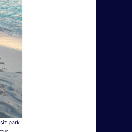
tsiz park
tur.