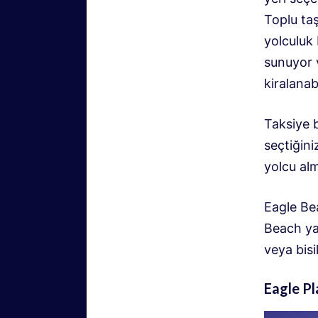
Toplu taş
yolculuk 
sunuyor v
kiralanabi
Taksiye 
seçtiğini
yolcu al
Eagle Be
Beach yak
veya bisik
Eagle Pl