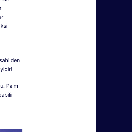
n
er
aksi
a
 sahilden
idir!
u. Palm
abilir