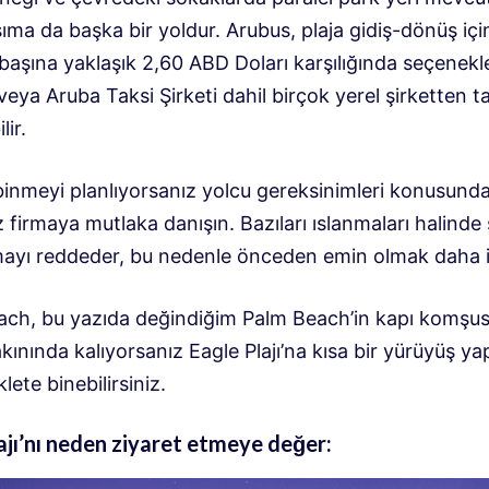
ıma da başka bir yoldur. Arubus, plaja gidiş-dönüş içi
başına yaklaşık 2,60 ABD Doları karşılığında seçenekl
eya Aruba Taksi Şirketi dahil birçok yerel şirketten t
lir.
binmeyi planlıyorsanız yolcu gereksinimleri konusund
z firmaya mutlaka danışın. Bazıları ıslanmaları halinde
mayı reddeder, bu nedenle önceden emin olmak daha iy
ach, bu yazıda değindiğim Palm Beach’in kapı komşus
ınında kalıyorsanız Eagle Plajı’na kısa bir yürüyüş yap
lete binebilirsiniz.
ajı’nı neden ziyaret etmeye değer: