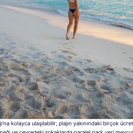
jı’na kolayca ulaşılabilir; plajın yakınındaki birçok ücre
neği ve çevredeki sokaklarda paralel park yeri mevcut