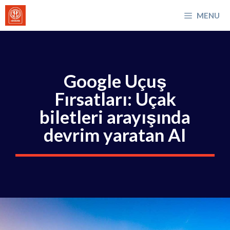
İçeriğe
MENU
atla
Google Uçuş
Fırsatları: Uçak
biletleri arayışında
devrim yaratan AI