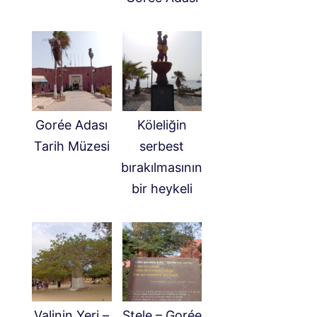
Gorée Adası
Köleliğin
Tarih Müzesi
serbest
bırakılmasının
bir heykeli
Valinin Yeri –
Stele – Gorée