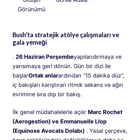
Görünümü
Bush’ta stratejik atölye çalışmaları ve
gala yemeği
.
26 Haziran Perşembe
yapılandırmaya ve
yansımaya geri dönün. Gün bir dizi ile
başlar
Ortak anlar
ardından “15 dakika düz”,
iç bakışları karıştıran ritmik sekans ve ağın
evrimine sıra dışı bir bakış.
İlk genel müdahalelerle açılır
Marc Rochet
(Aerogestion) ve
Emmanuelle Llop
(Equinoxe Avocats Dolabı)
. Yasal çerçeve,