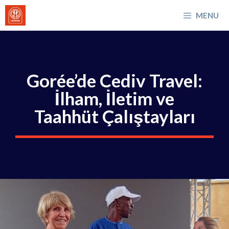
İçeriğe
MENU
atla
Gorée’de Cediv Travel:
İlham, İletim ve
Taahhüt Çalıştayları