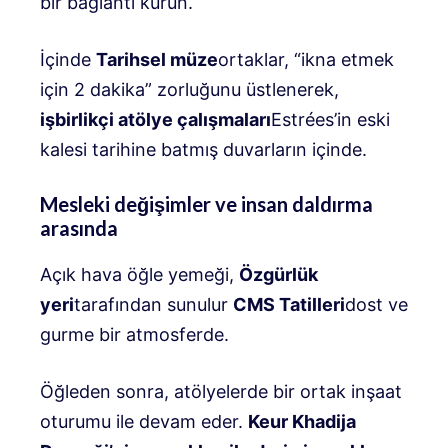
bir bağlantı kurun.
İçinde
Tarihsel müze
ortaklar, “ikna etmek
için 2 dakika” zorluğunu üstlenerek,
işbirlikçi atölye çalışmaları
Estrées’in eski
kalesi tarihine batmış duvarların içinde.
Mesleki değişimler ve insan daldırma
arasında
Açık hava öğle yemeği,
Özgürlük
yeri
tarafından sunulur
CMS Tatilleri
dost ve
gurme bir atmosferde.
Öğleden sonra, atölyelerde bir ortak inşaat
oturumu ile devam eder.
Keur Khadija