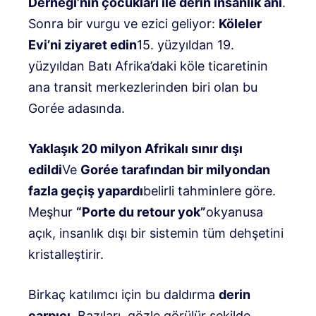
Derneği’nin çocukları ile derin insanlık anı
.
Sonra bir vurgu ve ezici geliyor:
Köleler
Evi’ni ziyaret edin
15. yüzyıldan 19.
yüzyıldan Batı Afrika’daki köle ticaretinin
ana transit merkezlerinden biri olan bu
Gorée adasında.
Yaklaşık 20 milyon Afrikalı sınır dışı
edildi
Ve
Gorée tarafından bir milyondan
fazla geçiş yapardı
belirli tahminlere göre.
Meşhur
“Porte du retour yok”
okyanusa
açık, insanlık dışı bir sistemin tüm dehşetini
kristalleştirir.
Birkaç katılımcı için bu daldırma
derin
çarpıcı
. Bazıları, gözle görülür şekilde