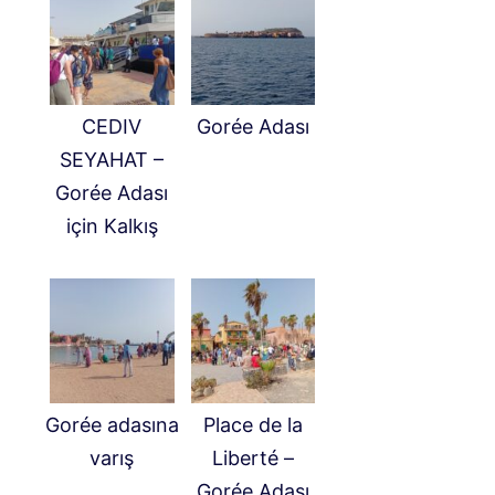
CEDIV
Gorée Adası
SEYAHAT –
Gorée Adası
için Kalkış
Gorée adasına
Place de la
varış
Liberté –
Gorée Adası