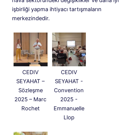
hava sektöründeki değişiklikler ve daha iyi
işbirliği yapma ihtiyacı tartışmaların
merkezindedir.
CEDIV
CEDIV
SEYAHAT –
SEYAHAT -
Sözleşme
Convention
2025 – Marc
2025 -
Rochet
Emmanuelle
Llop