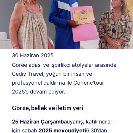
30 Haziran 2025
Gorée adası ve işbirlikçi atölyeler arasında
Cediv Travel, yoğun bir insan ve
profesyonel daldırma ile Conenc’tour
2025’e devam ediyor.
Gorée, bellek ve iletim yeri
25 Haziran Çarşamba
uyanış, katılımcılar
için sabah
2025 mevcudiyeti
6.30’dan