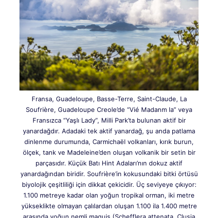
Fransa, Guadeloupe, Basse-Terre, Saint-Claude, La
Soufrière, Guadeloupe Creole’de “Vié Madanm la” veya
Fransızca “Yaşlı Lady”, Milli Park’ta bulunan aktif bir
yanardağdır. Adadaki tek aktif yanardağ, şu anda patlama
dinlenme durumunda, Carmichaël volkanları, kırık burun,
ölçek, tank ve Madeleine’den oluşan volkanik bir setin bir
parçasıdır. Küçük Batı Hint Adaları’nın dokuz aktif
yanardağından biridir. Soufrière’in kokusundaki bitki örtüsü
biyolojik çeşitliliği için dikkat çekicidir. Üç seviyeye çıkıyor:
1.100 metreye kadar olan yoğun tropikal orman, iki metre
yükseklikte olmayan çalılardan oluşan 1.100 ila 1.400 metre
arasında yoğun nemli maquis (Schefflera attenata, Clusia