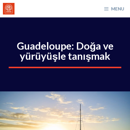
İçeriğe
MENU
atla
Guadeloupe: Doğa ve
yürüyüşle tanışmak