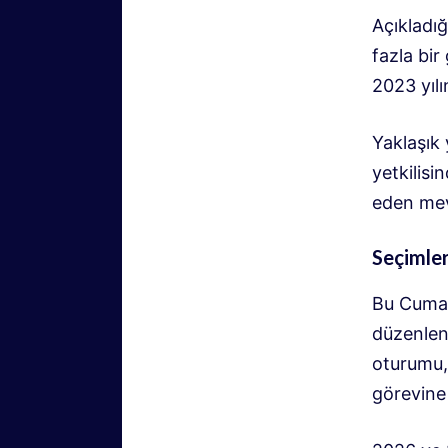
Açıkladığ
fazla bir
2023 yıl
Yaklaşık 
yetkilisi
eden mevc
Seçimle
Bu Cuma 
düzenlen
oturumu, 
görevine