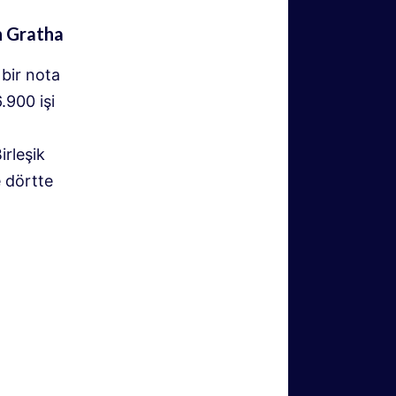
n Gratha
 bir nota
.900 işi
irleşik
 dörtte