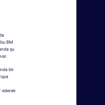
da
n bu BM
 anda şu
var.
ında bir
ropa
r ederek