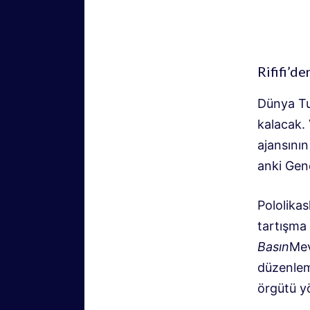
Rififi’d
Dünya Tu
kalacak.
ajansının
anki Gene
Pololikas
tartışma
Basın
Mev
düzenleme
örgütü yö