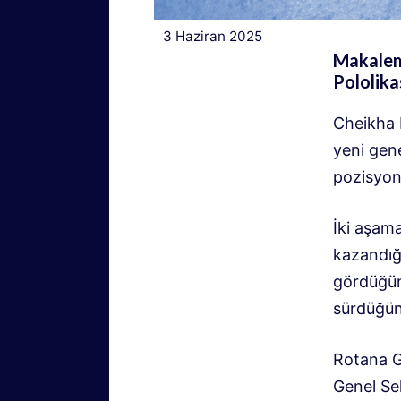
3 Haziran 2025
Makalemi
Pololika
Cheikha 
yeni gene
pozisyon 
İki aşam
kazandığ
gördüğünü
sürdüğün
Rotana G
Genel Sek