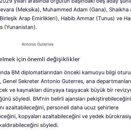
029 yılları arasında örgütün başındaki beş aday şunla
uevara (Meksika), Muhammed Adam (Gana), Shaikha 
Birleşik Arap Emirlikleri), Habib Ammar (Tunus) ve Ha
s (Yunanistan).
Antonio Guterres
lmek için önemli değişiklikler
ında BM diplomatlarından önceki kamuoyu bilgi oturu
a, Genel Sekreter Antonio Guterres, ana departmanlar
recek ve kaynakları dünyaya taşıyacak büyük bir reviz
nü söyledi. BM’nin belirli ajansları pekiştirebileceğini
nı azaltabileceğini, personeli daha ucuz şehirlere
eceğini, kopyaları azaltabileceğini ve yedek bürokrasiy
aldırabileceğini söyledi.