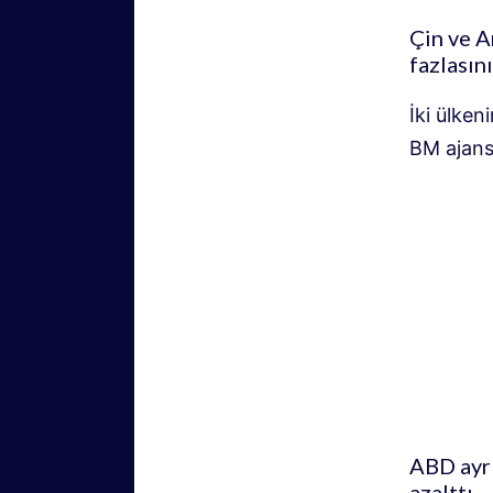
Çin ve A
fazlasın
İki ülken
BM ajansl
ABD ayrı
azalttı