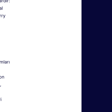
rdır:
al
rry
mları
ı
yon
,
i