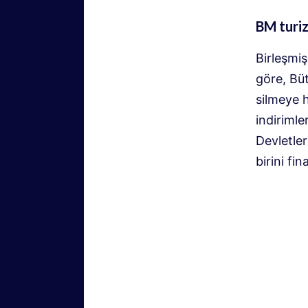
BM turiz
Birleşmiş
göre, Büt
silmeye h
indirimle
Devletle
birini f