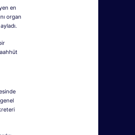
eyen en
ynı organ
ayladı.
bir
 taahhüt
tesinde
 genel
reteri