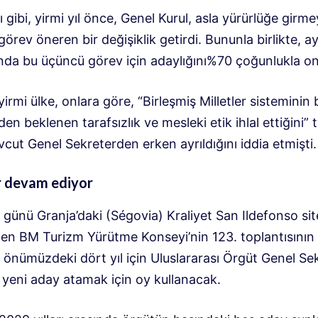
ı gibi, yirmi yıl önce, Genel Kurul, asla yürürlüğe girm
 görev öneren bir değişiklik getirdi. Bununla birlikte, a
ında bu üçüncü görev için adaylığını%70 çoğunlukla on
yirmi ülke, onlara göre, “Birleşmiş Milletler sisteminin 
nden beklenen tarafsızlık ve mesleki etik ihlal ettiğini”
ut Genel Sekreterden erken ayrıldığını iddia etmişti.
r devam ediyor
günü Granja’daki (Ségovia) Kraliyet San Ildefonso si
en BM Turizm Yürütme Konseyi’nin 123. toplantısının
önümüzdeki dört yıl için Uluslararası Örgüt Genel Sek
 yeni aday atamak için oy kullanacak.