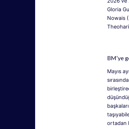
2026 ve 2
Gloria G
Nowais (
Theohari
BM’ye ge
Mayıs ay
sırasınd
birleşti
düşündüğü
başkaları
taşıyabil
ortadan k