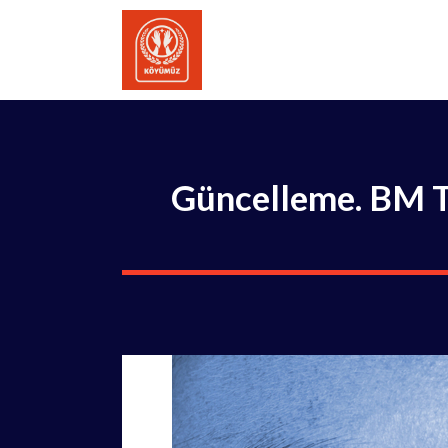
İçeriğe
atla
Güncelleme. BM Tu