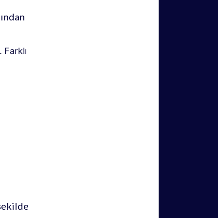
’ından
 Farklı
şekilde