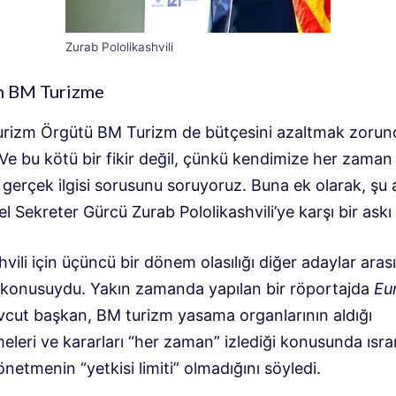
Zurab Pololikashvili
en BM Turizme
rizm Örgütü BM Turizm de bütçesini azaltmak zorun
 Ve bu kötü bir fikir değil, çünkü kendimize her zama
 gerçek ilgisi sorusunu soruyoruz. Buna ek olarak, şu
l Sekreter Gürcü Zurab Pololikashvili’ye karşı bir askı 
hvili için üçüncü bir dönem olasılığı diğer adaylar aras
 konusuydu. Yakın zamanda yapılan bir röportajda
Eu
cut başkan, BM turizm yasama organlarının aldığı
leri ve kararları “her zaman” izlediği konusunda ısra
netmenin “yetkisi limiti” olmadığını söyledi.