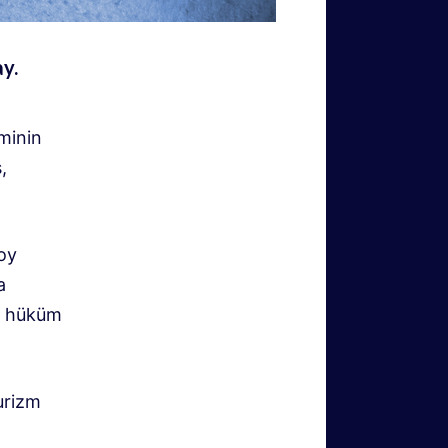
y.
minin
,
 oy
a
in hüküm
urizm