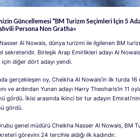
zin Güncellemesi “BM Turizm Seçimleri İçin 5 Ada
shvili Persona Non Gratha»
Nasser Al Nowais, dünya turizmi ile ilgilenen BM turiz
l sekreteridir. Birleşik Arap Emirlikleri adayı Al Nowais
için diğer dört adayı yendi.
ada gerçekleşen oy, Cheikha Al Nowais’in ilk turda 16
ını ve ardından Yunan adayı Harry Theoharis’in 11 oyl
 gördü. İkisi arasında ikinci bir tur adayın Emirati’n
ü gördü.
rubu genel müdürü Cheikha Nasser Al Nowais, BM T
reteri görevini 24 tercihle aldığı ilk kadındır.