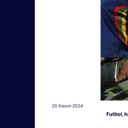
20 Kasım 2024
Futbol, ​