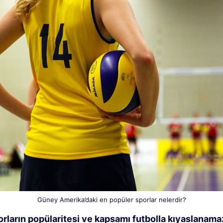
Güney Amerika’daki en popüler sporlar nelerdir?
orların popülaritesi ve kapsamı futbolla kıyaslanama