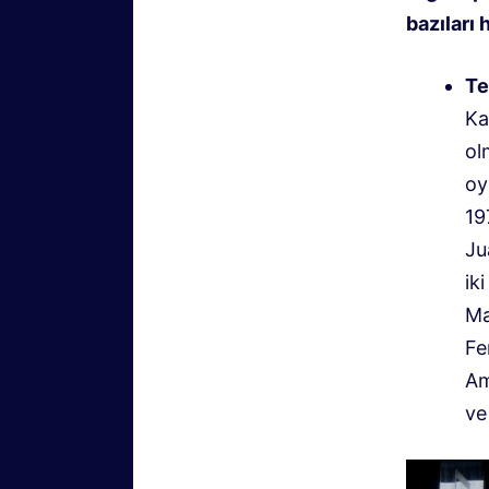
bazıları 
Te
Ka
ol
oy
19
Ju
ik
Ma
Fe
Am
ve