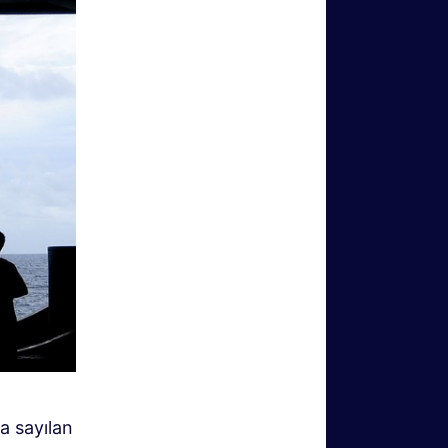
a sayılan