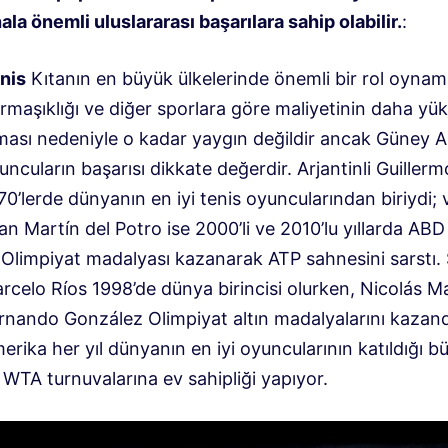
hala önemli uluslararası başarılara sahip olabilir.
:
nis
Kıtanın en büyük ülkelerinde önemli bir rol oynam
rmaşıklığı ve diğer sporlara göre maliyetinin daha yü
ması nedeniyle o kadar yaygın değildir ancak Güney A
uncuların başarısı dikkate değerdir. Arjantinli Guillerm
70’lerde dünyanın en iyi tenis oyuncularından biriydi;
an Martín del Potro ise 2000’li ve 2010’lu yıllarda ABD
i Olimpiyat madalyası kazanarak ATP sahnesini sarstı. Ş
rcelo Ríos 1998’de dünya birincisi olurken, Nicolás M
rnando González Olimpiyat altın madalyalarını kazan
erika her yıl dünyanın en iyi oyuncularının katıldığı 
 WTA turnuvalarına ev sahipliği yapıyor.