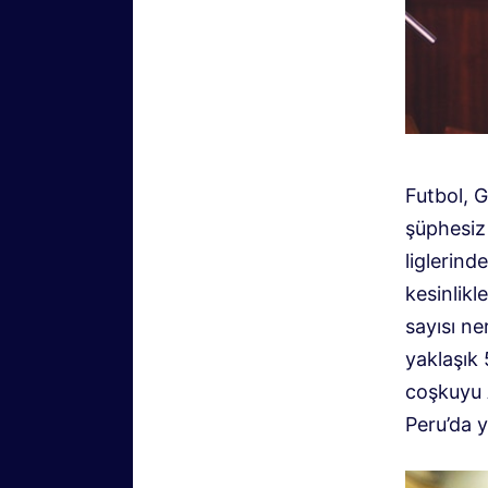
Futbol, ​
şüphesiz
liglerind
kesinlikl
sayısı ne
yaklaşık 
coşkuyu 
Peru’da y