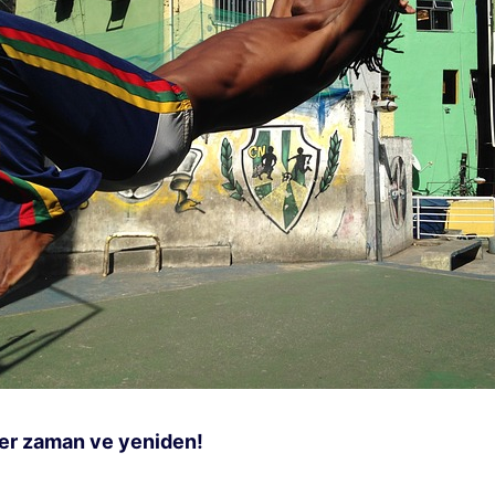
​her zaman ve yeniden!