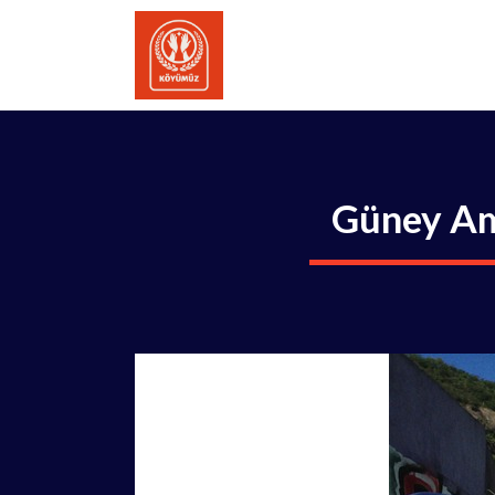
İçeriğe
atla
Güney Ame