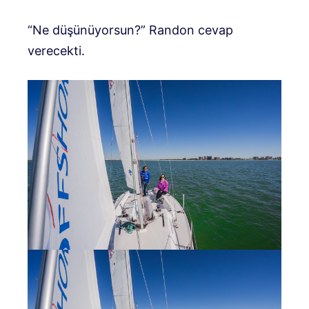
“Ne düşünüyorsun?” Randon cevap
verecekti.