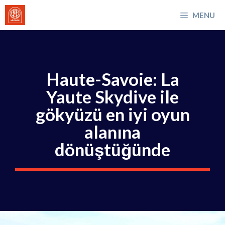
İçeriğe
MENU
atla
Haute-Savoie: La
Yaute Skydive ile
gökyüzü en iyi oyun
alanına
dönüştüğünde