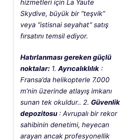
hizmetleri için La Yaute
Skydive, büyük bir “teşvik”
veya “istisnai seyahat” satış
fırsatını temsil ediyor.
Hatırlanması gereken güçlü
noktalar:
1.
Ayrıcalıklılık
:
Fransa’da helikopterle 7.000
m’nin üzerinde atlayış imkanı
sunan tek okuldur.
.
2.
Güvenlik
depozitosu
: Avrupalı ​​bir rekor
sahibinin denetimi, heyecan
arayan ancak profesyonellik