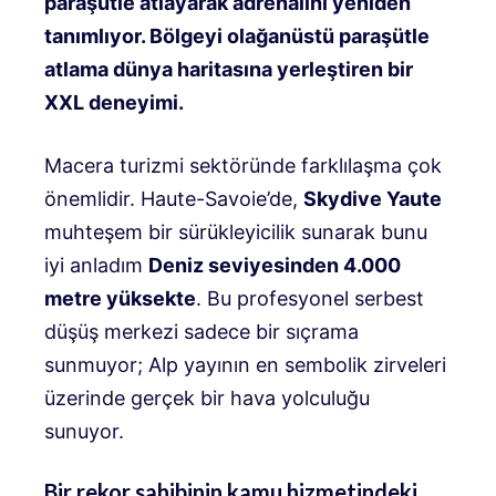
paraşütle atlayarak adrenalini yeniden
tanımlıyor. Bölgeyi olağanüstü paraşütle
atlama dünya haritasına yerleştiren bir
XXL deneyimi.
Macera turizmi sektöründe farklılaşma çok
önemlidir.
Haute-Savoie’de,
Skydive Yaute
muhteşem bir sürükleyicilik sunarak bunu
iyi anladım
Deniz seviyesinden 4.000
metre yüksekte
.
Bu profesyonel serbest
düşüş merkezi sadece bir sıçrama
sunmuyor; Alp yayının en sembolik zirveleri
üzerinde gerçek bir hava yolculuğu
sunuyor
.
Bir rekor sahibinin kamu hizmetindeki