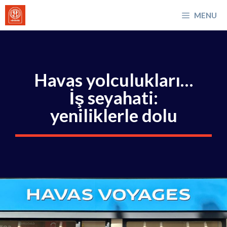
İçeriğe
MENU
atla
Havas yolculukları…
İş seyahati:
yeniliklerle dolu