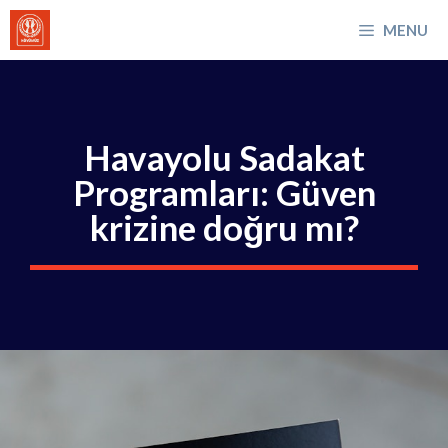
İçeriğe
MENU
atla
Havayolu Sadakat
Programları: Güven
krizine doğru mı?