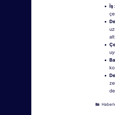
İş 
çe
De
uz
al
Çe
uy
Bağ
ko
De
ze
de
Kategor
Haberl