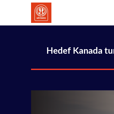
İçeriğe
atla
Hedef Kanada tur