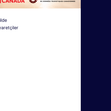
ilde
aretçiler