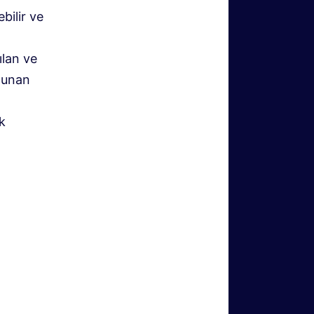
bilir ve
ılan ve
ulunan
ik