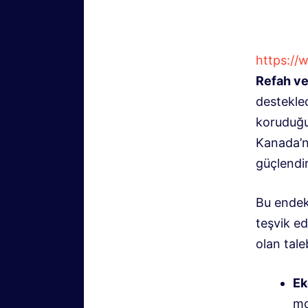
https:/
Refah ve
destekled
koruduğu
Kanada’n
güçlendir
Bu endeks
teşvik ed
olan tale
Ek
mo