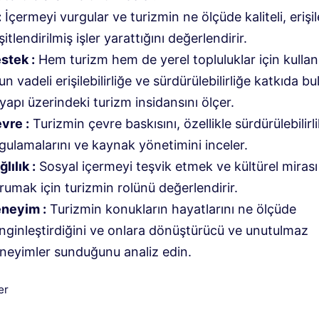
:
İçermeyi vurgular ve turizmin ne ölçüde kaliteli, erişile
şitlendirilmiş işler yarattığını değerlendirir.
stek :
Hem turizm hem de yerel topluluklar için kullan
un vadeli erişilebilirliğe ve sürdürülebilirliğe katkıda b
tyapı üzerindeki turizm insidansını ölçer.
vre :
Turizmin çevre baskısını, özellikle sürdürülebilirl
gulamalarını ve kaynak yönetimini inceler.
lılık :
Sosyal içermeyi teşvik etmek ve kültürel mirası
rumak için turizmin rolünü değerlendirir.
neyim :
Turizmin konukların hayatlarını ne ölçüde
nginleştirdiğini ve onlara dönüştürücü ve unutulmaz
neyimler sunduğunu analiz edin.
iler
er