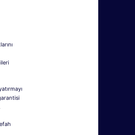
larını
leri
yatırmayı
arantisi
.
refah