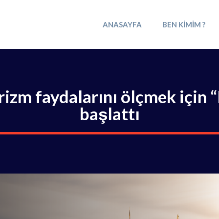
ANASAYFA
BEN KIMIM ?
izm faydalarını ölçmek için “
başlattı