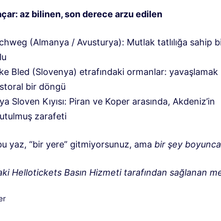
çar: az bilinen, son derece arzu edilen
chweg (Almanya / Avusturya): Mutlak tatlılığa sahip bi
lu
ke Bled (Slovenya) etrafındaki ormanlar: yavaşlamak 
storal bir döngü
ya Sloven Kıyısı: Piran ve Koper arasında, Akdeniz’in
utulmuş zarafeti
bu yaz, “bir yere” gitmiyorsunuz, ama
bir şey boyunca
aki Hellotickets Basın Hizmeti tarafından sağlanan me
iler
er