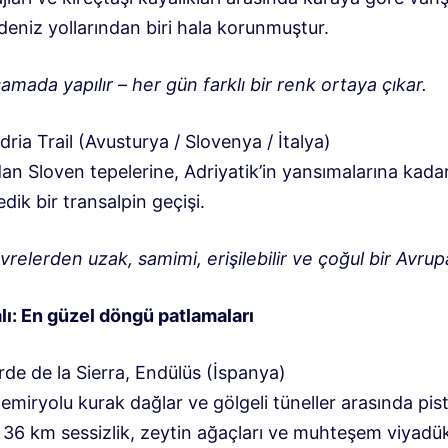
eniz yollarından biri hala korunmuştur.
amada yapılır – her gün farklı bir renk ortaya çıkar.
ria Trail (Avusturya / Slovenya / İtalya)
an Sloven tepelerine, Adriyatik’in yansımalarına kada
ik bir transalpin geçişi.
vrelerden uzak, samimi, erişilebilir ve çoğul bir Avrup
alı: En güzel döngü patlamaları
de de la Sierra, Endülüs (İspanya)
demiryolu kurak dağlar ve gölgeli tüneller arasında pis
 36 km sessizlik, zeytin ağaçları ve muhteşem viyadük