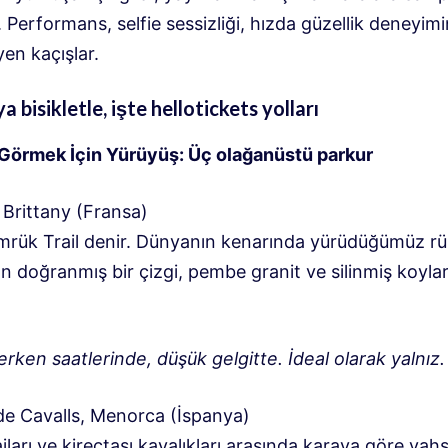
. Performans, selfie sessizliği, hızda güzellik deneyimi
en kaçışlar.
 bisikletle, işte hellotickets yolları
 Görmek İçin Yürüyüş: Üç olağanüstü parkur
Brittany (Fransa)
rük Trail denir. Dünyanın kenarında yürüdüğümüz r
n doğranmış bir çizgi, pembe granit ve silinmiş koyla
.
rken saatlerinde, düşük gelgitte. İdeal olarak yalnız.
e Cavalls, Menorca (İspanya)
ajları ve kireçtaşı kayalıkları arasında karaya göre vahş