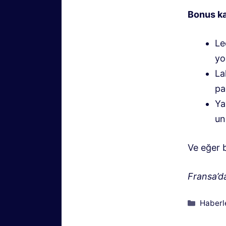
Bonus ka
Le
yo
La
pa
Ya
un
Ve eğer 
Fransa’d
Kategor
Haberl