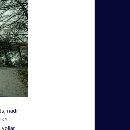
s, nadir
ülke
 yollar