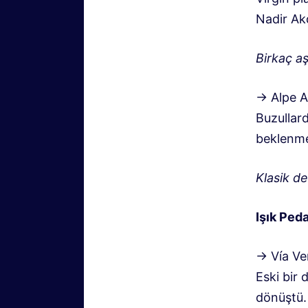
Nadir Akd
Birkaç aş
→ Alpe Ad
Buzullard
beklenmed
Klasik de
Işık Ped
→ Vía Ver
Eski bir 
dönüştü.