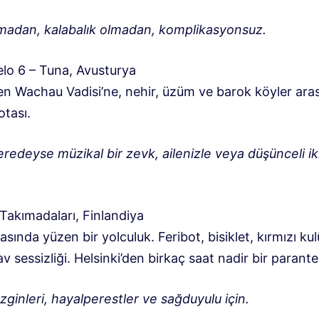
madan, kalabalık olmadan, komplikasyonsuz.
lo 6 – Tuna, Avusturya
en Wachau Vadisi’ne, nehir, üzüm ve barok köyler ara
otası.
redeyse müzikal bir zevk, ailenizle veya düşünceli iki
Takımadaları, Finlandiya
asında yüzen bir yolculuk. Feribot, bisiklet, kırmızı ku
v sessizliği. Helsinki’den birkaç saat nadir bir parante
ginleri, hayalperestler ve sağduyulu için.