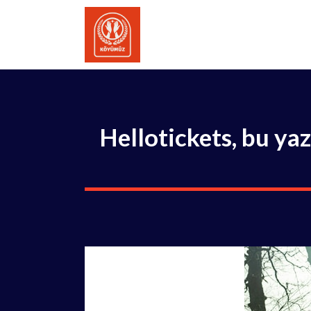
İçeriğe
atla
Hellotickets, bu ya