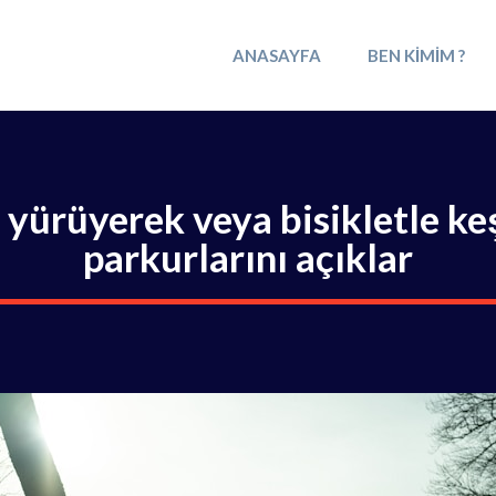
ANASAYFA
BEN KIMIM ?
z yürüyerek veya bisikletle k
parkurlarını açıklar