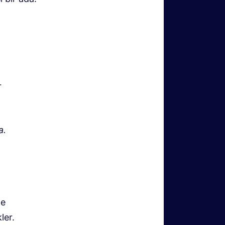
r
a.
te
ler.