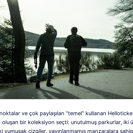
ktalar ve çok paylaşılan “temel” kullanan Helloticket
 oluşan bir koleksiyon seçti: unutulmuş parkurlar, iki 
ki yumuşak çizgiler, yayınlanmamış manzaralara sahip