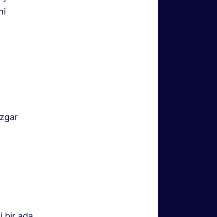
ni
üzgar
r
i bir ada.