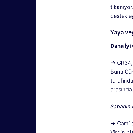
tıkanıyor
destekley
Yaya veya
Daha İyi
→ GR34, 
Buna Güm
tarafında
arasında
Sabahın e
→ Camí d
Virgin pl