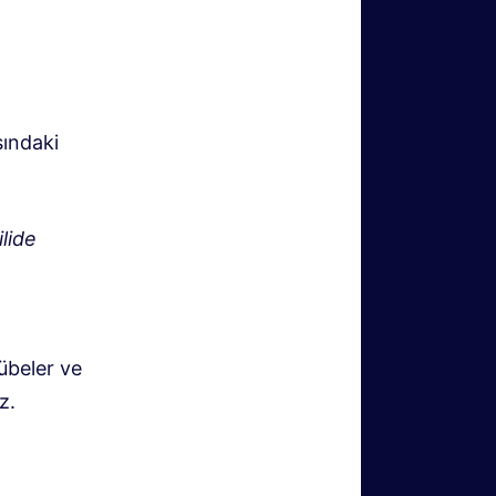
sındaki
lide
lübeler ve
z.