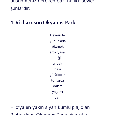
düşünmeniz gereken bazı harika şeyler
şunlardır:
1. Richardson Okyanus Parkı
Hawaii’de
yunuslarla
yüzmek
artık yasal
değil
ancak
hâlâ
görülecek
tonlarca
deniz
yaşamı
var.
Hilo’ya en yakın siyah kumlu plaj olan
Richardson Okyanus Parkı ziyaretini