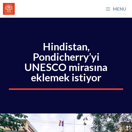
İçeriğe
MENU
atla
Hindistan,
Pondicherry’yi
UNESCO mirasına
eklemek istiyor