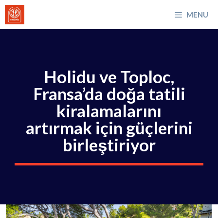
İçeriğe
MENU
atla
Holidu ve Toploc,
Fransa’da doğa tatili
kiralamalarını
artırmak için güçlerini
birleştiriyor