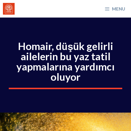
İçeriğe
MENU
atla
Homair, düşük gelirli
ailelerin bu yaz tatil
yapmalarına yardımcı
oluyor