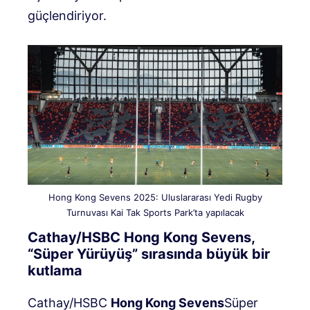
güçlendiriyor.
Hong Kong Sevens 2025: Uluslararası Yedi Rugby
Turnuvası Kai Tak Sports Park’ta yapılacak
Cathay/HSBC Hong Kong Sevens,
“Süper Yürüyüş” sırasında büyük bir
kutlama
Cathay/HSBC
Hong Kong Sevens
Süper