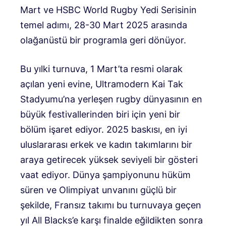
Mart ve HSBC World Rugby Yedi Serisinin
temel adımı, 28-30 Mart 2025 arasında
olağanüstü bir programla geri dönüyor.
Bu yılki turnuva, 1 Mart’ta resmi olarak
açılan yeni evine, Ultramodern Kai Tak
Stadyumu’na yerleşen rugby dünyasının en
büyük festivallerinden biri için yeni bir
bölüm işaret ediyor. 2025 baskısı, en iyi
uluslararası erkek ve kadın takımlarını bir
araya getirecek yüksek seviyeli bir gösteri
vaat ediyor. Dünya şampiyonunu hüküm
süren ve Olimpiyat unvanını güçlü bir
şekilde, Fransız takımı bu turnuvaya geçen
yıl All Blacks’e karşı finalde eğildikten sonra