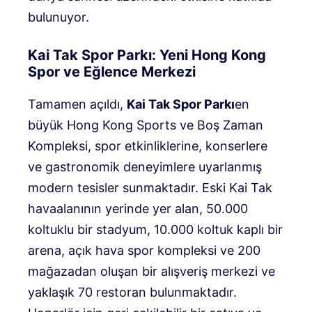
bulunuyor.
Kai Tak Spor Parkı: Yeni Hong Kong
Spor ve Eğlence Merkezi
Tamamen açıldı,
Kai Tak Spor Parkı
en
büyük Hong Kong Sports ve Boş Zaman
Kompleksi, spor etkinliklerine, konserlere
ve gastronomik deneyimlere uyarlanmış
modern tesisler sunmaktadır. Eski Kai Tak
havaalanının yerinde yer alan, 50.000
koltuklu bir stadyum, 10.000 koltuk kaplı bir
arena, açık hava spor kompleksi ve 200
mağazadan oluşan bir alışveriş merkezi ve
yaklaşık 70 restoran bulunmaktadır.