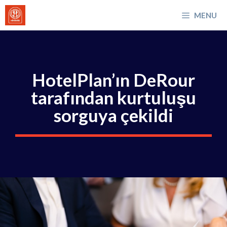
İçeriğe
MENU
atla
HotelPlan’ın DeRour
tarafından kurtuluşu
sorguya çekildi