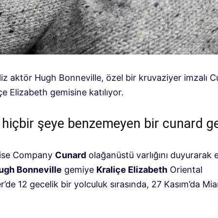
liz aktör Hugh Bonneville, özel bir kruvaziyer imzalı 
içe Elizabeth gemisine katılıyor.
hiçbir şeye benzemeyen bir cunard ge
uise Company
Cunard
olağanüstü varlığını duyurarak et
ugh Bonneville
gemiye
Kraliçe Elizabeth
Oriental
r’de 12 gecelik bir yolculuk sırasında, 27 Kasım’da Mi