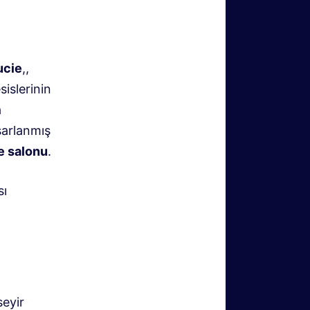
ucie
,,
sislerinin
a
sarlanmış
e salonu
.
sı
seyir