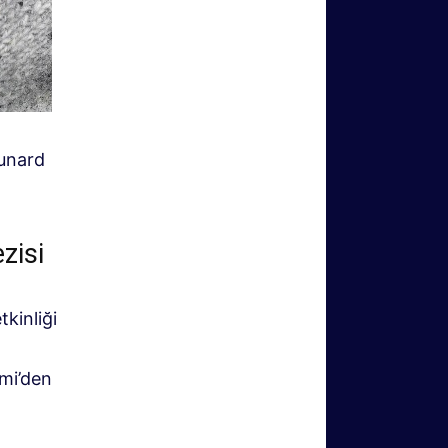
Cunard
zisi
kinliği
ami’den