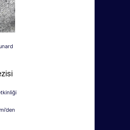
Cunard
zisi
kinliği
ami’den