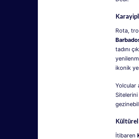
Karayipl
Rota, tro
Barbado
tadını ç
yenilenmi
ikonik y
Yolcular
Sitelerin
gezinebil
Kültürel
İtibaren