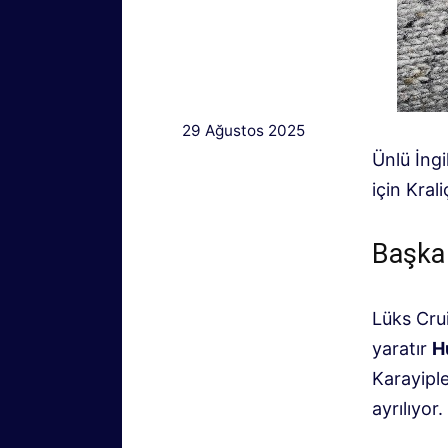
29 Ağustos 2025
Ünlü İngi
için Kral
Başka 
Lüks Cr
yaratır
H
Karayiple
ayrılıyor.