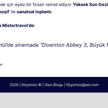
mek için eşsiz bir fırsatı temsil ediyor
Yüksek Son Gezi
keşif
Ve
sanatsal toplantı
.
a Mistertravel’de:
ylül’de sinemada “Downton Abbey 3, Büyük F
iler
er
2026 | Köyümüz © | Gezi Blogu | Köyümü
z@aol.com