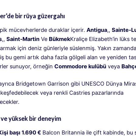
er’de bir rüya güzergahı
pik mücevherlerde duraklar içerir.
Antigua
,,
Sainte-L
s
,,
Saint-Martin
Ve
Bükmek
Kraliçe Elizabeth’in lüks te
ıkarmak için deniz günleriyle süslenmiş. Yakın zamand
ş bu gemi artık daha fazla gölgeli alan ve yeniden ta
erler sunuyor, örneğin
Commodore kulübü
veya
Bahç
 ayrıca Bridgetown Garrison gibi UNESCO Dünya Mira
i keşfedebilecek veya renkli Castries pazarlarında
ecekler.
 ve yüksek bir deneyim
Kişi başı 1.690 €
Balcon Britannia ile çift kabinde, bu 