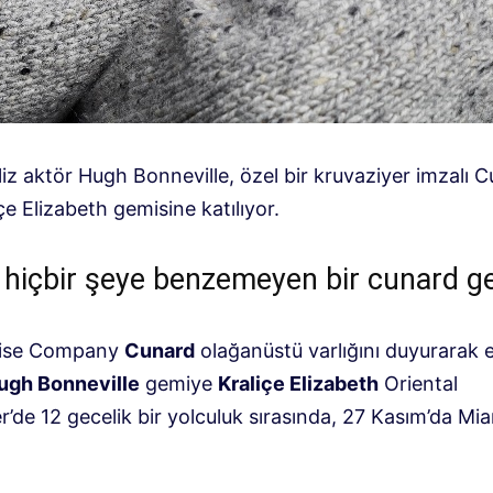
liz aktör Hugh Bonneville, özel bir kruvaziyer imzalı 
içe Elizabeth gemisine katılıyor.
hiçbir şeye benzemeyen bir cunard ge
uise Company
Cunard
olağanüstü varlığını duyurarak et
ugh Bonneville
gemiye
Kraliçe Elizabeth
Oriental
r’de 12 gecelik bir yolculuk sırasında, 27 Kasım’da Mi