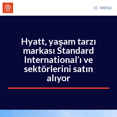
İçeriğe
MENU
atla
Hyatt, yaşam tarzı
markası Standard
International’ı ve
sektörlerini satın
alıyor