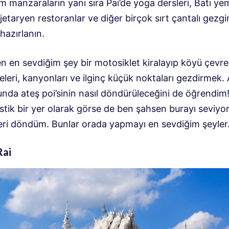
 manzaraların yanı sıra Pai’de yoga dersleri, Batı ye
etaryen restoranlar ve diğer birçok sırt çantalı gezgi
hazırlanın.
en en sevdiğim şey bir motosiklet kiralayıp köyü çevr
eleri, kanyonları ve ilginç küçük noktaları gezdirmek. 
unda ateş poi’sinin nasıl döndürüleceğini de öğrendim!
ristik bir yer olarak görse de ben şahsen burayı seviy
eri döndüm. Bunlar orada yapmayı en sevdiğim şeyler
Rai