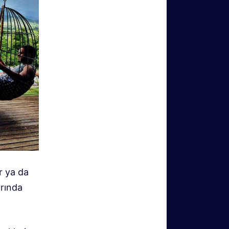
r ya da
arında