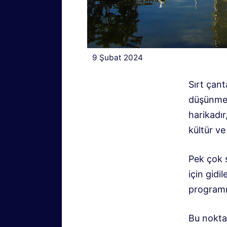
9 Şubat 2024
Sırt çant
düşünmek
harikadı
kültür v
Pek çok s
için gidi
programı 
Bu noktal