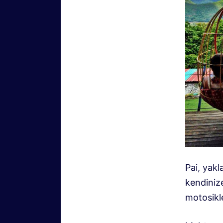
Pai, yakl
kendiniz
motosikle