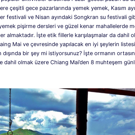
ere çeşitli gece pazarlarında yemek yemek, Kasım ayı
r festivali ve Nisan ayındaki Songkran su festivali gibi 
yemek pişirme dersleri ve güzel kenar mahallelerde m
r almaktadır. İşte etik fillerle karşılaşmalar da dahil 
ing Mai ve çevresinde yapılacak en iyi şeylerin listesi
ın dışında bir şey mi istiyorsunuz? İşte ormanın ortasın
e dahil olmak üzere Chiang Mai’den 8 muhteşem günl