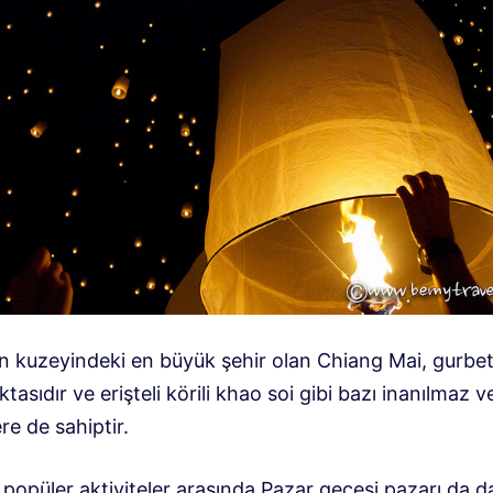
ın kuzeyindeki en büyük şehir olan Chiang Mai, gurbet
tasıdır ve erişteli körili khao soi gibi bazı inanılmaz v
re de sahiptir.
popüler aktiviteler arasında Pazar gecesi pazarı da da