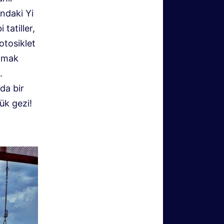
ndaki Yi
tatiller,
otosiklet
olmak
.
da bir
ük gezi!