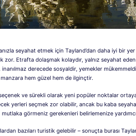
anızla seyahat etmek için Tayland’dan daha iyi bir yer
 zor. Etrafta dolaşmak kolaydır, yalnız seyahat edenl
r, inanılmaz derecede sosyaldir, yemekler mükemmeldi
e manzara hem güzel hem de ilginçtir.
eçenek ve sürekli olarak yeni popüler noktalar ortaya
lecek yerleri seçmek zor olabilir, ancak bu kaba seyaha
mutlaka görmeniz gerekenleri belirlemenize yardımcı o
ardan bazıları turistik gelebilir – sonuçta burası Tayla