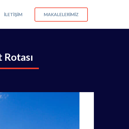
MAKALELERIMIZ
İLETIŞIM
t Rotası