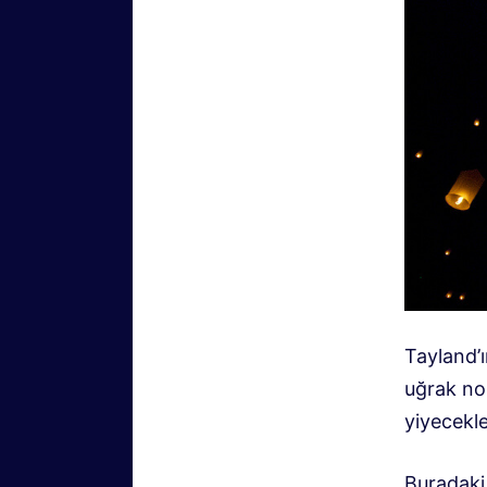
Tayland’
uğrak nok
yiyecekle
Buradaki 