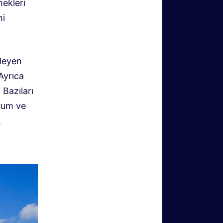
mekleri
ni
eleyen
Ayrıca
 Bazıları
orum ve
.