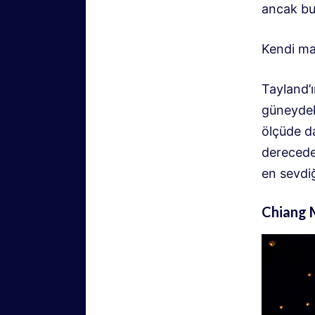
ancak bu 
Kendi ma
Tayland’ı
güneydek
ölçüde da
derecede
en sevdi
Chiang 