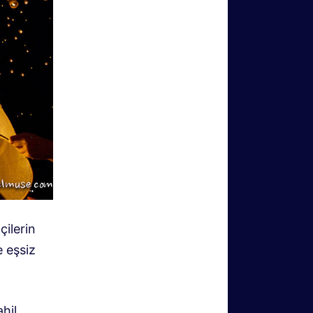
çilerin
e eşsiz
hil