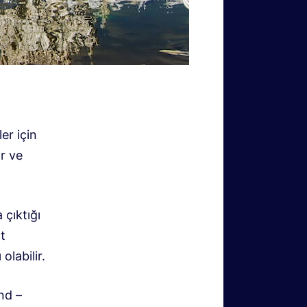
er için
r ve
 çıktığı
t
labilir.
nd –