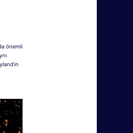
da önemli
ynı
yland’ın