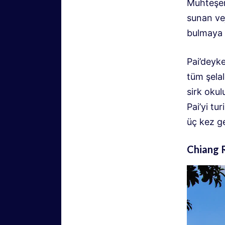
Muhteşem
sunan vej
bulmaya 
Pai’deyk
tüm şelal
sirk okul
Pai’yi tu
üç kez g
Chiang 