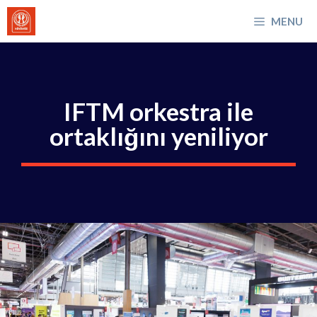
İçeriğe
MENU
atla
IFTM orkestra ile
ortaklığını yeniliyor