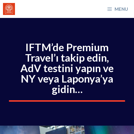
İçeriğe
MENU
atla
IFTM’de Premium
Travel’ı takip edin,
AdV testini yapın ve
NY veya Laponya’ya
gidin…