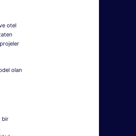
ve otel
 zaten
projeler
odel olan
 bir
,