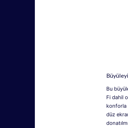
Büyüleyi
Bu büyül
Fi dahil
konforla 
düz ekran
donatılmı