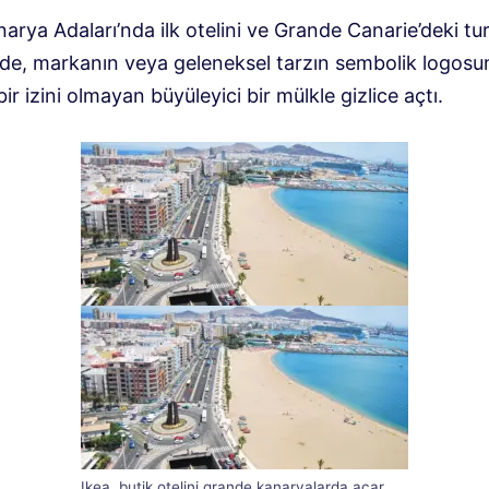
arya Adaları’nda ilk otelini ve Grande Canarie’deki tu
de, markanın veya geleneksel tarzın sembolik logos
ir izini olmayan büyüleyici bir mülkle gizlice açtı.
Ikea, butik otelini grande kanaryalarda açar