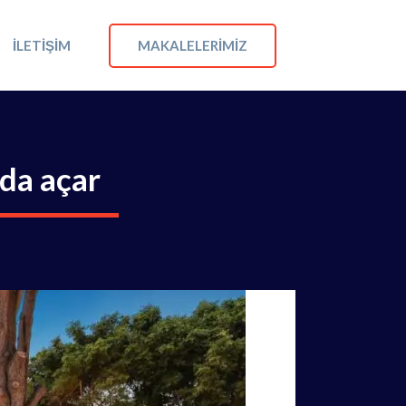
MAKALELERIMIZ
İLETIŞIM
rda açar