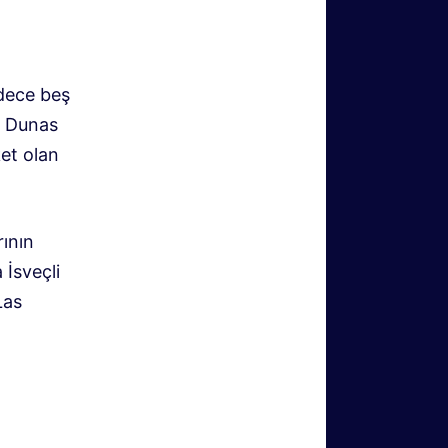
adece beş
s Dunas
ket olan
ının
İsveçli
Las