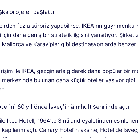
ka projeler başlattı
 birden fazla sürpriz yapabilirse, IKEA’nın gayrimenkul 
i için daha geniş bir stratejik ilgisini yansıtıyor. Şirket
 Mallorca ve Karayipler gibi destinasyonlarda benzer 
rişim ile IKEA, gezginlerle giderek daha popüler bir m
n merkezinde bulunan daha küçük oteller yaşıyor gibi
r.
otelini 60 yıl önce İsveç’in älmhult şehrinde açtı
le Ikea Hotell, 1964’te Småland eyaletinden esinlenen
 kapılarını açtı. Canary Hotel’in aksine, Hôtel de İsveç