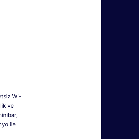
etsiz Wi-
lik ve
inibar,
nyo ile