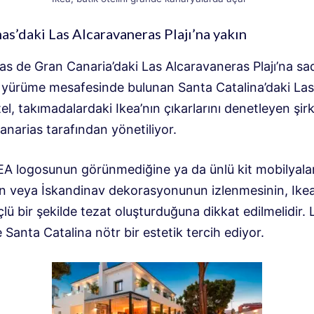
as’daki Las Alcaravaneras Plajı’na yakın
as de Gran Canaria’daki Las Alcaravaneras Plajı’na s
k yürüme mesafesinde bulunan Santa Catalina’daki La
el, takımadalardaki Ikea’nın çıkarlarını denetleyen şir
narias tarafından yönetiliyor.
KEA logosunun görünmediğine ya da ünlü kit mobilyalar
 veya İskandinav dekorasyonunun izlenmesinin, Ikea 
çlü bir şekilde tezat oluşturduğuna dikkat edilmelidir. 
Santa Catalina nötr bir estetik tercih ediyor.