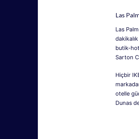
Las Palm
Las Palm
dakikalı
butik-hot
Sarton Ca
Hiçbir I
markadan
otelle gü
Dunas de 