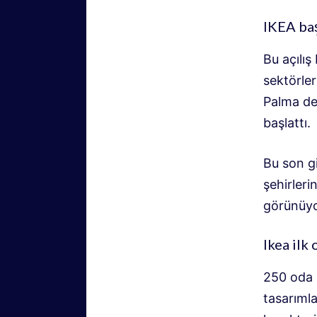
IKEA baş
Bu açılış
sektörler
Palma de
başlattı.
Bu son gi
şehirleri
görünüyo
Ikea ilk 
250 oda i
tasarımla