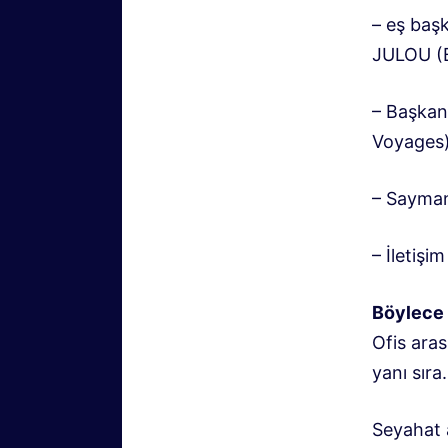
– eş baş
JULOU (
– Başkan
Voyages
– Sayman
– İletiş
Böylece 
Ofis aras
yanı sıra.
Seyahat a