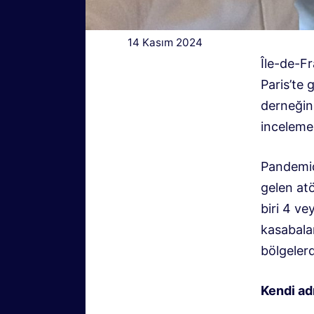
14 Kasım 2024
Île-de-Fr
Paris’te 
derneğin 
inceleme 
Pandemide
gelen at
biri 4 ve
kasabala
bölgeler
Kendi ad