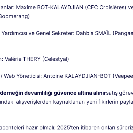
kanlar: Maxime BOT-KALAYDJIAN (CFC Croisières) ve
Boomerang)
 Yardımcısı ve Genel Sekreter: Dahbia SMAÏL (Panga
)
: Valérie THERY (Celestyal)
im / Web Yöneticisi: Antoine KALAYDJIAN-BOT (Veepee
derneğin devamlılığı güvence altına alınır
satış görevl
ındaki alışverişlerden kaynaklanan yeni fikirlerin payl
centeleri hazır olmalı: 2025’ten itibaren onları sürpriz