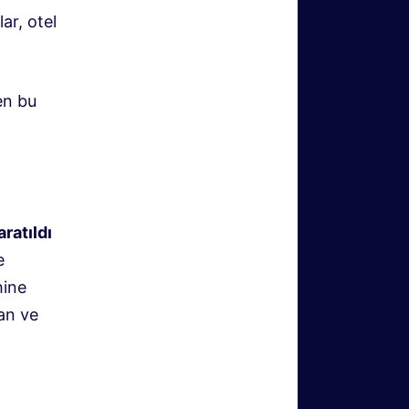
ar, otel
en bu
ratıldı
e
hine
an ve