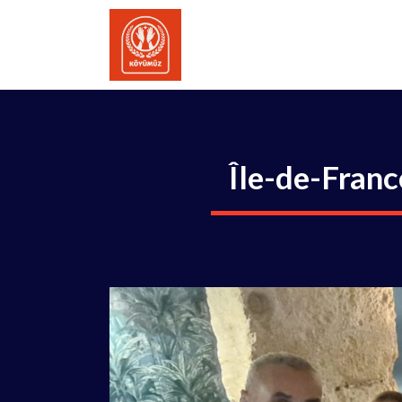
İçeriğe
atla
Île-de-Franc