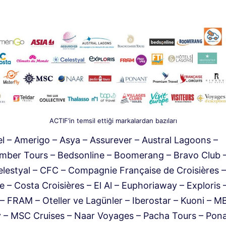
ACTIF’in temsil ettiği markalardan bazıları
el – Amerigo – Asya – Assurever – Austral Lagoons –
ber Tours – Bedsonline – Boomerang – Bravo Club 
elestyal – CFC – Compagnie Française de Croisières –
 – Costa Croisières – El Al – Euphoriaway – Exploris 
 – FRAM – Oteller ve Lagünler – Iberostar – Kuoni – 
y – MSC Cruises – Naar Voyages – Pacha Tours – Pona