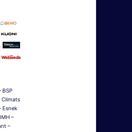
– BSP
 Climats
– Esnek
MBMH –
nt –