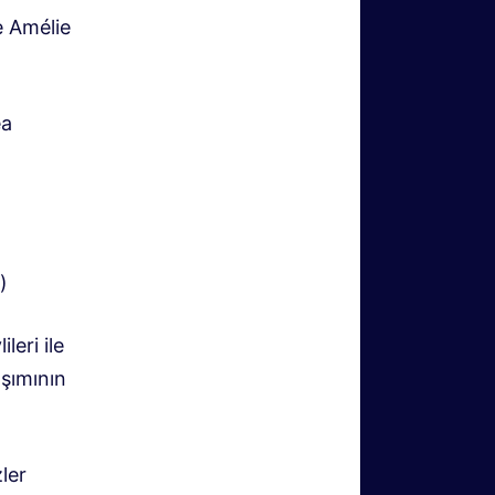
 Amélie
ea
)
ileri ile
aşımının
ler