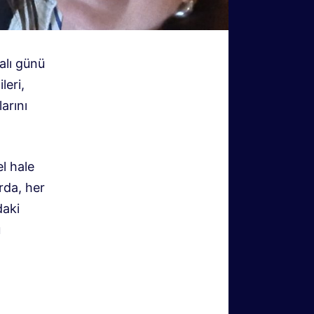
alı günü
leri,
arını
l hale
rda, her
daki
u