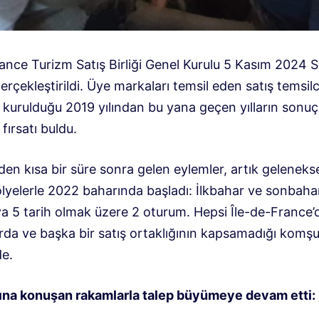
ance Turizm Satış Birliği Genel Kurulu 5 Kasım 2024 S
gerçekleştirildi. Üye markaları temsil eden satış temsilci
kurulduğu 2019 yılından bu yana geçen yılların sonuçl
fırsatı buldu.
n kısa bir süre sonra gelen eylemler, artık gelenekse
ölyelerle 2022 baharında başladı: İlkbahar ve sonbaha
ya 5 tarih olmak üzere 2 oturum. Hepsi Île-de-France’
rda ve başka bir satış ortaklığının kapsamadığı komş
de.
ına konuşan rakamlarla talep büyümeye devam etti: