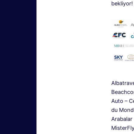
bekliyor!
Albatrav
Beachcom
Auto – C
du Monde
Arabalar
MisterFl