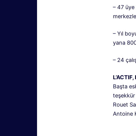
– 47 üye 
merkezler
– Yıl bo
yana 800’
– 24 çal
L’ACTIF, 
Başta es
teşekkür
Rouet Sa
Antoine 