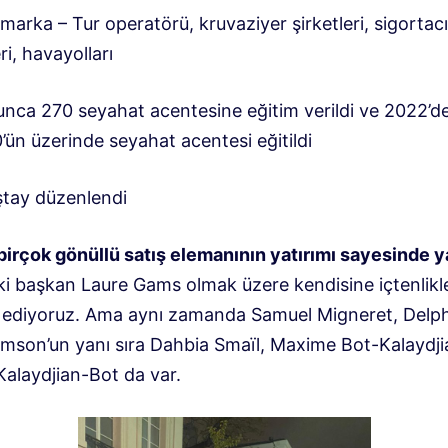
marka – Tur operatörü, kruvaziyer şirketleri, sigortacıl
i, havayolları
yunca 270 seyahat acentesine eğitim verildi ve 2022’d
ün üzerinde seyahat acentesi eğitildi
ıştay düzenlendi
birçok gönüllü satış elemanının yatırımı sayesinde ya
ki başkan Laure Gams olmak üzere kendisine içtenlikl
 ediyoruz. Ama aynı zamanda Samuel Migneret, Delp
mson’un yanı sıra Dahbia Smaïl, Maxime Bot-Kalaydji
Kalaydjian-Bot da var.