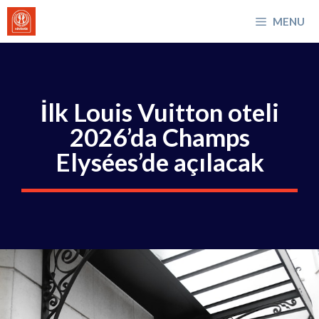
İçeriğe
MENU
atla
İlk Louis Vuitton oteli
2026’da Champs
Elysées’de açılacak