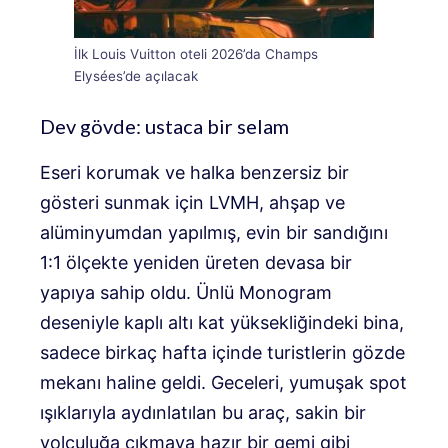
İlk Louis Vuitton oteli 2026’da Champs
Elysées’de açılacak
Dev gövde: ustaca bir selam
Eseri korumak ve halka benzersiz bir
gösteri sunmak için LVMH, ahşap ve
alüminyumdan yapılmış, evin bir sandığını
1:1 ölçekte yeniden üreten devasa bir
yapıya sahip oldu. Ünlü Monogram
deseniyle kaplı altı kat yüksekliğindeki bina,
sadece birkaç hafta içinde turistlerin gözde
mekanı haline geldi. Geceleri, yumuşak spot
ışıklarıyla aydınlatılan bu araç, sakin bir
yolculuğa çıkmaya hazır bir gemi gibi