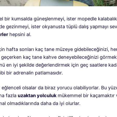
zel bir kumsalda güneşlenmeyi, ister mopedle kalabalık
de gezinmeyi, ister okyanusta tüplü dalış yapmayı sev
rler
hepsini al.
için hafta sonları kaç tane müzeye gidebileceğinizi, he
geçerken kaç tane kahve deneyebileceğinizi görmek
nü en iyi şekilde değerlendirmek için geç saatlere ka
bi bir adrenalin patlamasıdır.
eğlenceli olsalar da biraz yorucu olabiliyorlar. Bu y
ha fazla
uzaktan yolculuk
mükemmel bir kaçamaktır v
al olmadıklarında daha da iyi olurlar.