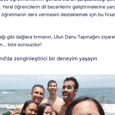
r. Yerel öğrencilerin dil becerilerini geliştirmelerine ya
 öğretmenin ders vermesini desteklemek için bu fırsa
ı gibi dağlara tırmanın, Ulun Danu Tapınağını ziyaret
ın… liste sonsuzdur!
nd’da zenginleştirici bir deneyim yaşayın