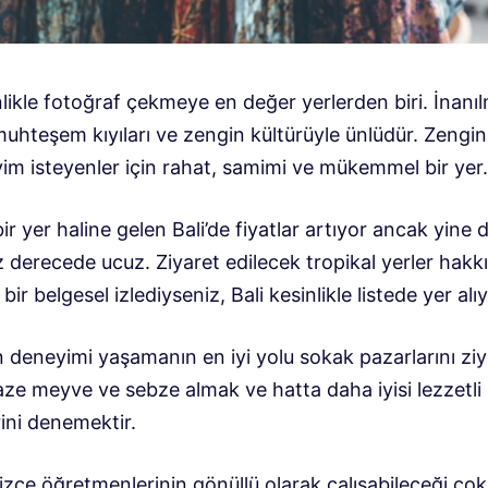
nlikle fotoğraf çekmeye en değer yerlerden biri. İnanı
muhteşem kıyıları ve zengin kültürüyle ünlüdür. Zenginl
yim isteyenler için rahat, samimi ve mükemmel bir yer.
ir yer haline gelen Bali’de fiyatlar artıyor ancak yine 
 derecede ucuz. Ziyaret edilecek tropikal yerler hakk
bir belgesel izlediyseniz, Bali kesinlikle listede yer alıy
 deneyimi yaşamanın en iyi yolu sokak pazarlarını ziy
aze meyve ve sebze almak ve hatta daha iyisi lezzetli
ini denemektir.
ilizce öğretmenlerinin gönüllü olarak çalışabileceği ço