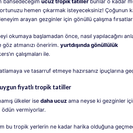
en bahsedeceğim
ucuz tropik tatiller
bunlar o kadar 
portunuzu hemen çıkarmak isteyeceksiniz! Çoğunun k
deneyim arayan gezginler için gönüllü çalışma fırsatlar
eyi okumaya başlamadan önce, nasıl yapılacağını anl
 göz atmanızı öneririm.
yurtdışında gönüllülük
rs’ın çalışmaları ile.
hatlamaya ve tasarruf etmeye hazırsanız ipuçlarına ge
uygun fiyatlı tropik tatiller
mamış ülkeler ise
daha ucuz
ama neyse ki gezginler iç
n ödün vermiyorlar.
m bu tropik yerlerin ne kadar harika olduğuna geçm