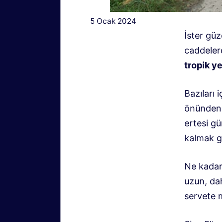
5 Ocak 2024
İster gü
caddeler
tropik ye
Bazıları 
önünden 
ertesi gü
kalmak gi
Ne kadar 
uzun, da
servete m