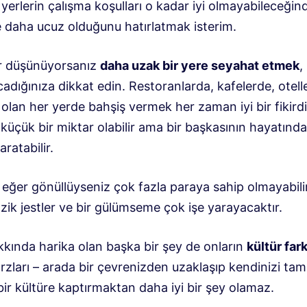
yerlerin çalışma koşulları o kadar iyi olmayabileceğin
e daha ucuz olduğunu hatırlatmak isterim.
r düşünüyorsanız
daha uzak bir yere seyahat etmek
,
cadığınıza dikkat edin. Restoranlarda, kafelerde, otell
lan her yerde bahşiş vermek her zaman iyi bir fikirdi
n küçük bir miktar olabilir ama bir başkasının hayatınd
aratabilir.
 eğer gönüllüyseniz çok fazla paraya sahip olmayabilir
ik jestler ve bir gülümseme çok işe yarayacaktır.
kkında harika olan başka bir şey de onların
kültür fark
rzları – arada bir çevrenizden uzaklaşıp kendinizi t
ir kültüre kaptırmaktan daha iyi bir şey olamaz.