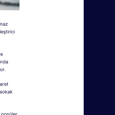
lmaz
eştirici
de
ında
or.
aret
 sokak
k popüler