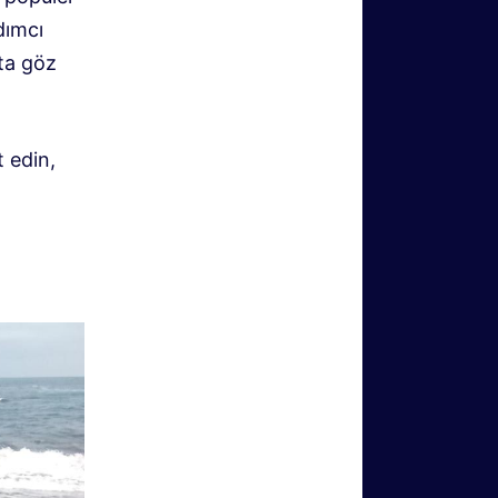
rdımcı
ta göz
 edin,