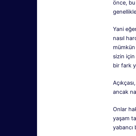
önce, bu 
genellikl
Yani eğe
nasıl har
mümkün o
sizin içi
bir fark y
Açıkçası,
ancak naz
Onlar ha
yaşam ta
yabancı b