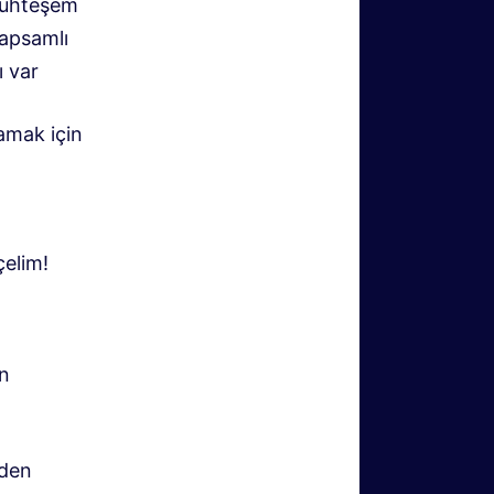
muhteşem
apsamlı
ı var
amak için
çelim!
in
eden