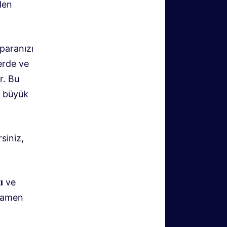
den
 paranızı
erde ve
r. Bu
a büyük
siniz,
ı
ve
amamen