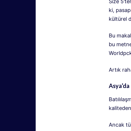
Size 5’t
ki, pasa
kültürel 
Bu makal
bu metne
Worldpcke
Artık ra
Asya’da 
Batılılaş
kalitede
Ancak tü