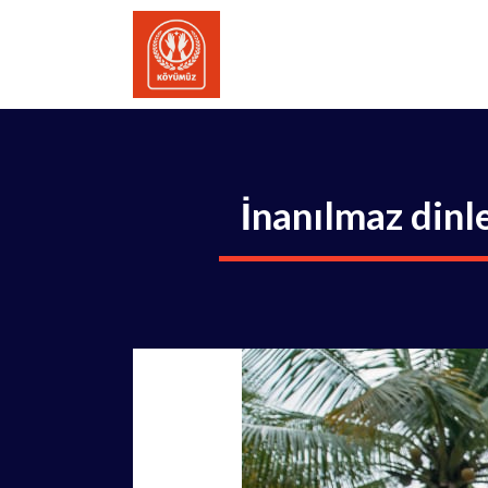
İçeriğe
atla
İnanılmaz dinle