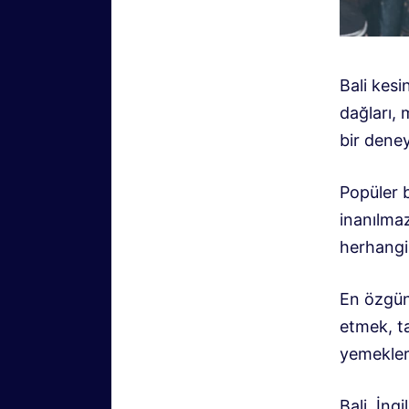
Bali kesi
dağları, 
bir dene
Popüler b
inanılmaz
herhangi 
En özgün
etmek, t
yemekler
Bali, İng