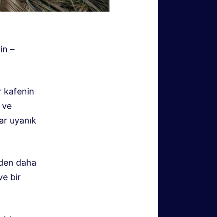
in –
r kafenin
 ve
dar uyanık
üzden daha
e bir