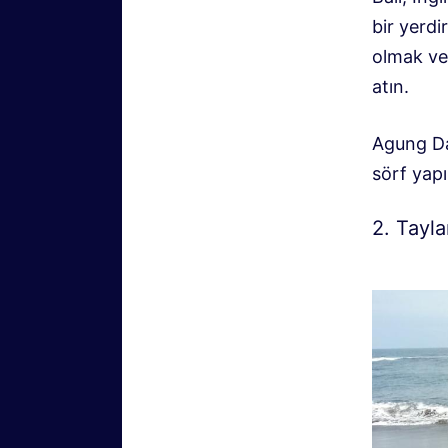
bir yerdi
olmak ve
atın.
Agung Dağ
sörf yap
2. Tayla