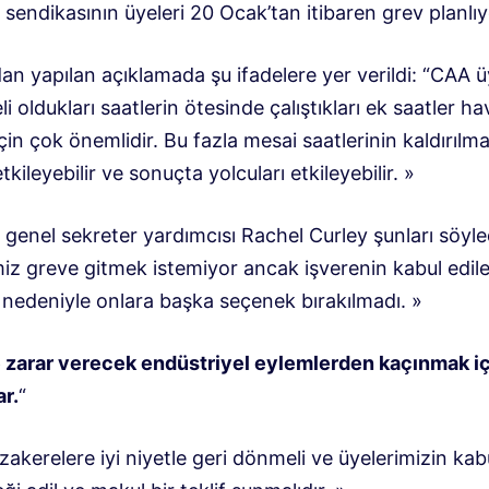
sendikasının üyeleri 20 Ocak’tan itibaren grev planlıy
n yapılan açıklamada şu ifadelere yer verildi: “CAA ü
i oldukları saatlerin ötesinde çalıştıkları ek saatler ha
çin çok önemlidir. Bu fazla mesai saatlerinin kaldırılma
tkileyebilir ve sonuçta yolcuları etkileyebilir. »
genel sekreter yardımcısı Rachel Curley şunları söyle
miz greve gitmek istemiyor ancak işverenin kabul edi
i nedeniyle onlara başka seçenek bırakılmadı. »
 zarar verecek endüstriyel eylemlerden kaçınmak iç
r.
“
kerelere iyi niyetle geri dönmeli ve üyelerimizin kab