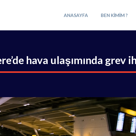
ANASAYFA
BEN KIMIM ?
ere’de hava ulaşımında grev i