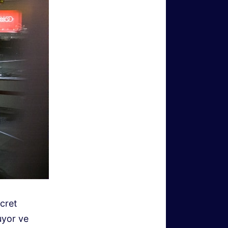
ücret
uyor ve