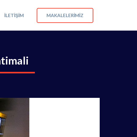
MAKALELERIMIZ
İLETIŞIM
htimali