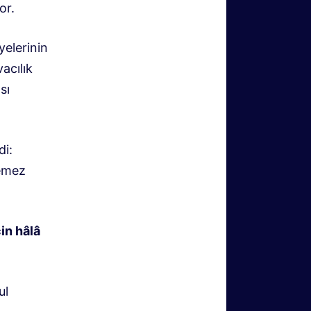
or.
yelerinin
vacılık
sı
di:
lemez
in hâlâ
ul