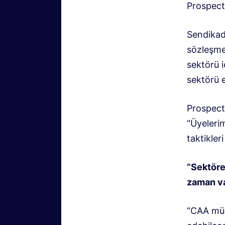
Prospect 
Sendikada
sözleşmel
sektörü i
sektörü e
Prospect 
“Üyeleri
taktikler
“Sektöre
zaman va
“CAA müza