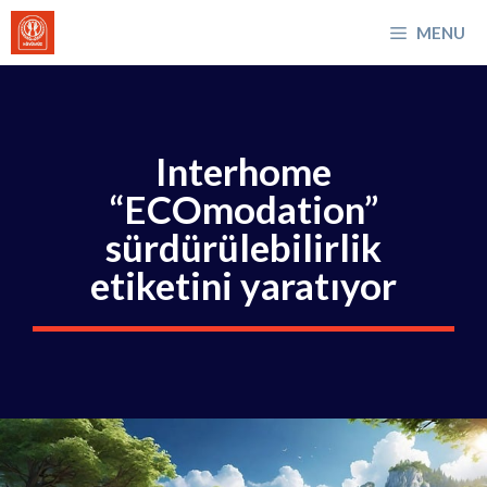
İçeriğe
MENU
atla
Interhome
“ECOmodation”
sürdürülebilirlik
etiketini yaratıyor