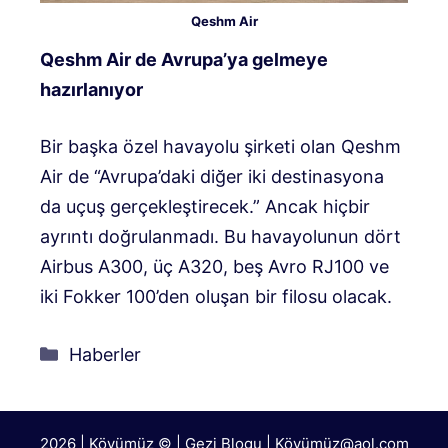
Qeshm Air
Qeshm Air de Avrupa’ya gelmeye
hazırlanıyor
Bir başka özel havayolu şirketi olan Qeshm
Air de “Avrupa’daki diğer iki destinasyona
da uçuş gerçekleştirecek.” Ancak hiçbir
ayrıntı doğrulanmadı. Bu havayolunun dört
Airbus A300, üç A320, beş Avro RJ100 ve
iki Fokker 100’den oluşan bir filosu olacak.
Kategoriler
Haberler
2026 | Köyümüz © | Gezi Blogu | Köyümü
z@aol.com