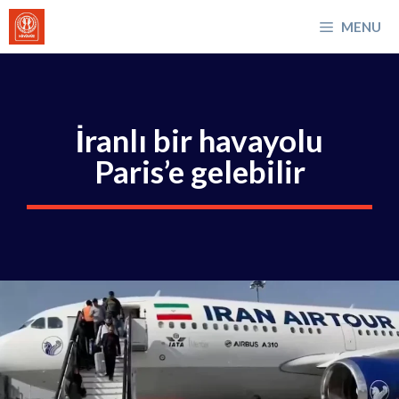
İçeriğe
MENU
atla
İranlı bir havayolu
Paris’e gelebilir