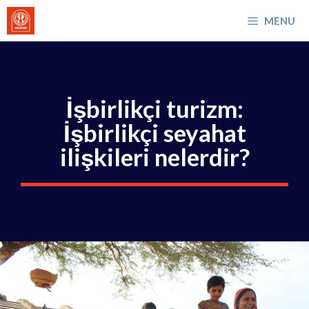
İçeriğe
MENU
atla
İşbirlikçi turizm:
İşbirlikçi seyahat
ilişkileri nelerdir?