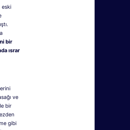
 eski
e
ştı.
a
i bir
da ısrar
erini
asağı ve
le bir
mezden
me gibi