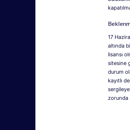
kapatılma
Beklenme
17 Hazir
altında b
lisansı o
sitesine 
durum ol
kayıtlı d
sergileye
zorunda 