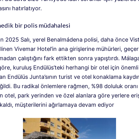
sını hatırlatıyor.
dik bir polis müdahalesi
an 2025 Salı, yerel Benalmádena polisi, daha önce Vis
ilinen Vivemar Hotel’in ana girişlerine mühürleri, geçerl
lmadan çalıştığını fark ettikten sonra yapıştırdı. Mála
göre, kuruluş Endülüs’teki herhangi bir otel için önemli
an Endülüs Junta’sının turist ve otel konaklama kayd
eğildi. Bu radikal önlemlere rağmen, %98 doluluk oranı
n otel, park yerinden ve özel alanlara göre yerlere er
kaldı, müşterilerini ağırlamaya devam ediyor