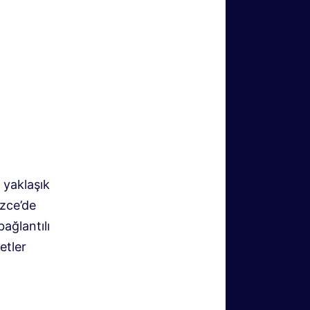
 yaklaşık
izce’de
bağlantılı
etler