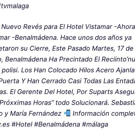
tvmalaga
Nuevo Revés para El Hotel Vistamar -Ahor
mar -Benalmádena. Hace unos dos años ya
etaron su Cierre, Este Pasado Martes, 17 de
o, Benalmádena Ha Precintado El Reciinto’n
 polisi. Los Han Colocado Hilos Acero Ajanla
Puerta Y Han Cerrado Casi Todas Las Entad
das. El Gerente Del Hotel, Por Suparts Asegu
“Próxximas Horas” todo Solucionará. Sebast
llo y María Fernández
Información complet
v.es #Hotel #Benalmádena #málaga