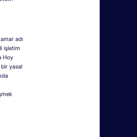
tamar adı
i işletim
ga Hoy
 bir yasal
ında
işmek