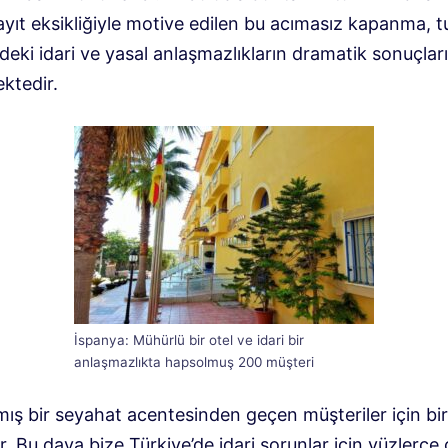
kayıt eksikliğiyle motive edilen bu acımasız kapanma, 
eki idari ve yasal anlaşmazlıkların dramatik sonuçları
ktedir.
İspanya: Mühürlü bir otel ve idari bir
anlaşmazlıkta hapsolmuş 200 müşteri
ış bir seyahat acentesinden geçen müşteriler için b
r. Bu dava bize Türkiye’de idari sorunlar için yüzlerce 