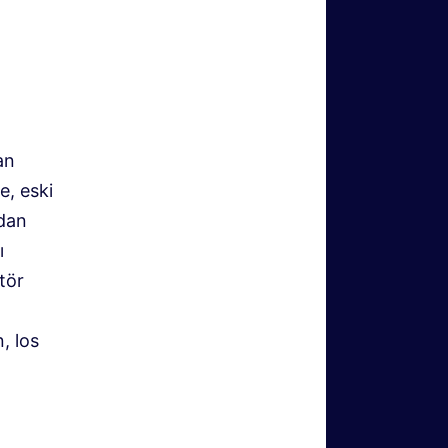
an
e, eski
ndan
ı
tör
, los