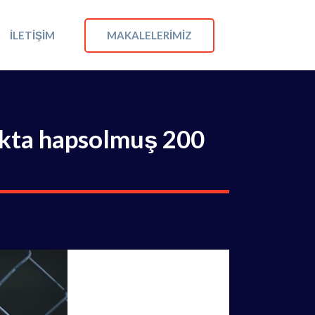
MAKALELERIMIZ
İLETIŞIM
lıkta hapsolmuş 200