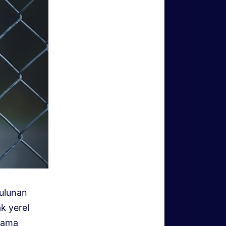
bulunan
k yerel
klama