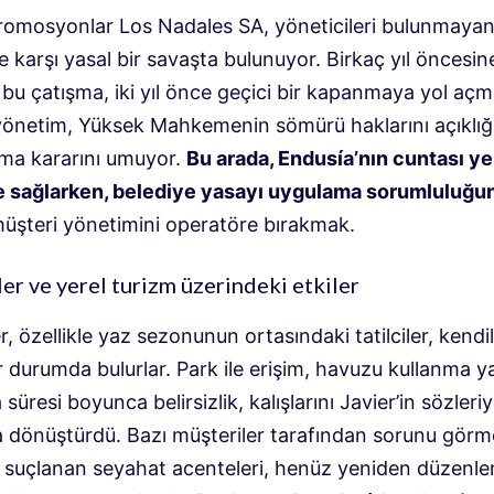
promosyonlar Los Nadales SA, yöneticileri bulunmayan
 karşı yasal bir savaşta bulunuyor. Birkaç yıl öncesin
u çatışma, iki yıl önce geçici bir kapanmaya yol açmı
önetim, Yüksek Mahkemenin sömürü haklarını açıklığ
ma kararını umuyor.
Bu arada, Endusía’nın cuntası yen
 sağlarken, belediye yasayı uygulama sorumluluğun
üşteri yönetimini operatöre bırakmak.
er ve yerel turizm üzerindeki etkiler
r, özellikle yaz sezonunun ortasındaki tatilciler, kendil
r durumda bulurlar. Park ile erişim, havuzu kullanma y
üresi boyunca belirsizlik, kalışlarını Javier’in sözleriy
a dönüştürdü. Bazı müşteriler tarafından sorunu gör
 suçlanan seyahat acenteleri, henüz yeniden düzenle