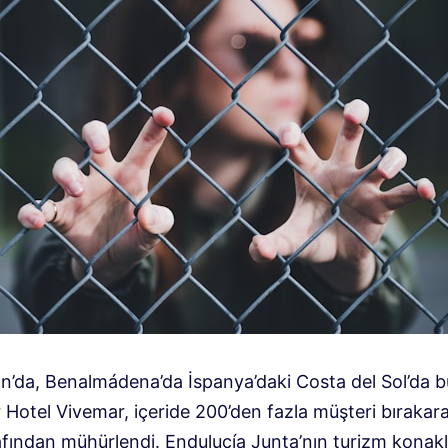
an’da, Benalmádena’da İspanya’daki Costa del Sol’da 
 Hotel Vivemar, içeride 200’den fazla müşteri bırakara
rafından mühürlendi. Endulucía Junta’nın turizm kona