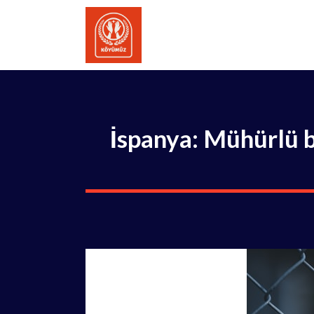
İçeriğe
atla
İspanya: Mühürlü b