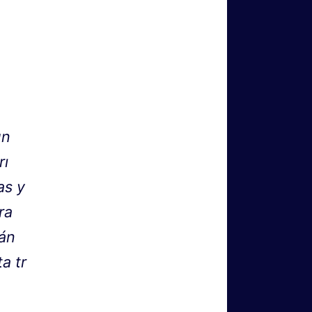
a
un
rı
as y
ra
ián
a tr