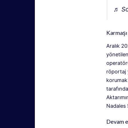
♬ So
Karmaşık
Aralık 2
yönetilen
operatör
röportaj 
korumak i
tarafınd
Aktarımı
Nadales S
Devam ed