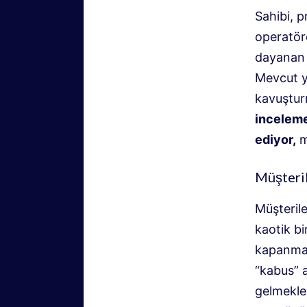
Sahibi, 
operatöre
dayanan b
Mevcut y
kavuştur
inceleme
ediyor,
m
Müşteril
Müşterile
kaotik bi
kapanma s
“kabus” 
gelmekle