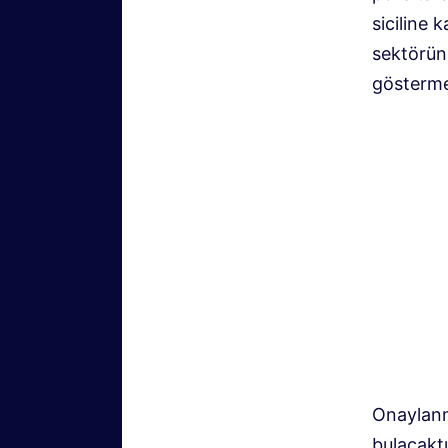
siciline 
sektöründ
gösterme
Onaylanm
bulacaktı