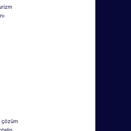
turizm
nı
ir çözüm
otelin