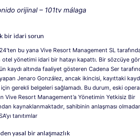
nido orijinal – 101tv málaga
 bir idari sorun
024’ten bu yana Vive Resort Management SL tarafınd
 otel yönetimi idari bir hatayı kapattı. Bir sözcüye gör
ün kaydı altında faaliyet gösteren Cadena Ser tarafı
yapan Jenaro González, ancak ikincisi, kayıttaki kayd
çin gerekli belgeleri sağlamadı. Bu durum, eski opera
an Vive Resort Management’a Yönetimin Yetkisiz Bir
ndan kaynaklanmaktadır, sahibinin anlaşması olmadan
A’yı tanıtımlar
en yasal bir anlaşmazlık