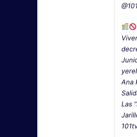
@101
Vive
decr
Juni
yerel
Ana 
Sali
Las 
Jari
101t