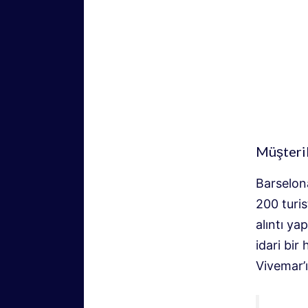
Müşteril
Barselona
200 turis
alıntı ya
idari bir
Vivemar’ı