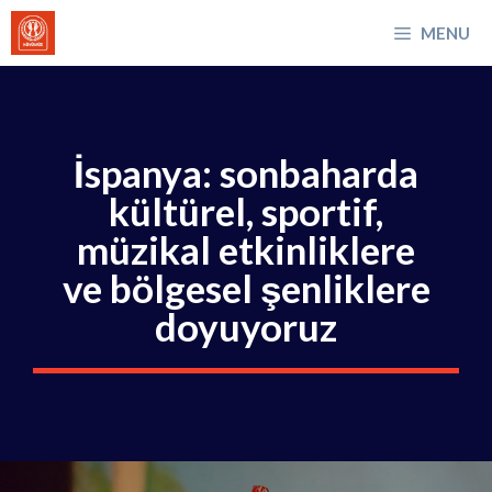
İçeriğe
MENU
atla
İspanya: sonbaharda
kültürel, sportif,
müzikal etkinliklere
ve bölgesel şenliklere
doyuyoruz