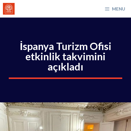
İçeriğe
MENU
atla
İspanya Turizm Ofisi
etkinlik takvimini
açıkladı