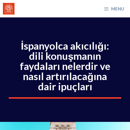
İçeriğe
MENU
atla
İspanyolca akıcılığı:
dili konuşmanın
faydaları nelerdir ve
nasıl artırılacağına
dair ipuçları