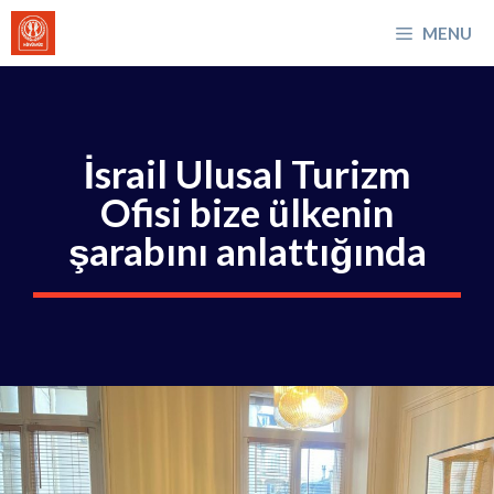
İçeriğe
MENU
atla
İsrail Ulusal Turizm
Ofisi bize ülkenin
şarabını anlattığında