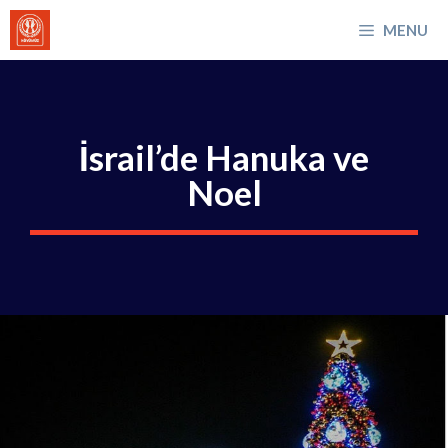
İçeriğe
MENU
atla
İsrail’de Hanuka ve
Noel